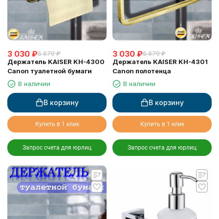
3 030
₽
3 030
₽
6 670
₽
6 670
₽
Держатель KAISER KH-4300
Держатель KAISER KH-4301
Canon туалетной бумаги
Canon полотенца
В наличии
В наличии
В корзину
В корзину
Купить в 1 клик
Купить в 1 клик
Запрос счета для юрлиц
Запрос счета для юрлиц