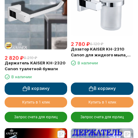
2 780
₽
6 120
₽
Дозатор KAISER KH-2310
Canon для жидкого мыла,
2 820
₽
6 210
₽
настенный
Держатель KAISER KH-2320
В наличии
Canon туалетной бумаги
В наличии
В корзину
В корзину
Купить в 1 клик
Купить в 1 клик
Запрос счета для юрлиц
Запрос счета для юрлиц