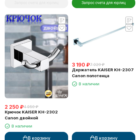
Запрос счета для юрлиц
Запрос счета для юрлиц
3 190
₽
7 020
₽
Держатель KAISER KH-2307
Canon полотенца
В наличии
2 250
₽
4 950
₽
Крючок KAISER KH-2302
Canon двойной
В наличии
В корзину
В корзину