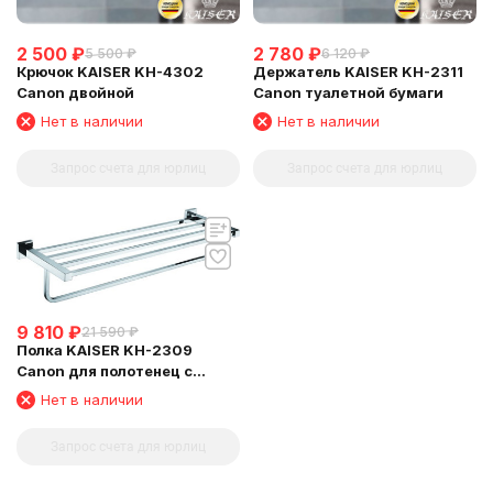
2 500
₽
2 780
₽
5 500
₽
6 120
₽
Крючок KAISER KH-4302
Держатель KAISER KH-2311
Canon двойной
Canon туалетной бумаги
Нет в наличии
Нет в наличии
Запрос счета для юрлиц
Запрос счета для юрлиц
9 810
₽
21 590
₽
Полка KAISER KH-2309
Canon для полотенец с
держателем
Нет в наличии
Запрос счета для юрлиц