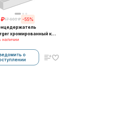
₽
-55%
17 660
₽
енцедержатель
rger хромированный к
в наличии
одинарный 22 см 30038A
ведомить о
оступлении