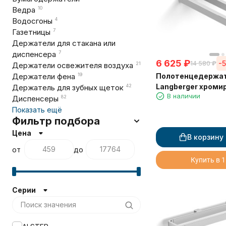
Ведра
10
Водосгоны
4
Газетницы
7
Держатели для стакана или
диспенсера
7
6 625
₽
-
14 580
₽
Держатели освежителя воздуха
21
Полотенцедержат
Держатели фена
19
Langberger хроми
Держатель для зубных щеток
42
В наличии
стене двойной 3
Диспенсеры
82
Показать ещё
Фильтр подбора
Цена
В корзину
от
до
Купить в 1
Серии