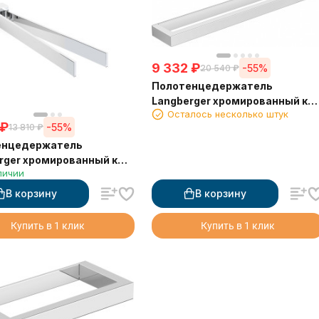
9 332
₽
-55%
20 540
₽
Полотенцедержатель
Langberger хромированный к
Осталось несколько штук
стене одинарный 45 см 30001
₽
-55%
13 810
₽
енцедержатель
rger хромированный к
личии
двойной поворотный
В корзину
В корзину
Купить в 1 клик
Купить в 1 клик