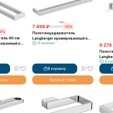
7 499
₽
-55%
16 500
₽
55%
Полотенцедержатель
ель 40 см
Langberger хромированный к
В наличии
рованный к
стене двойной 60 см 36002A
6 274
0008A
Полот
Langbe
В на
стене 
11308A
В корзину
 клик
Купить в 1 клик