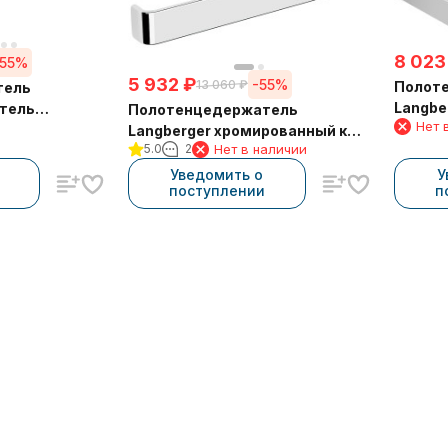
8 023
-55%
5 932
₽
-55%
13 060
₽
Полот
тель
Langbe
атель
Полотенцедержатель
Нет 
стене 
лотенца 45 см
Langberger хромированный к
5.0
2
Нет в наличии
стене "полуовал" 11338A
Уведомить о
У
поступлении
п