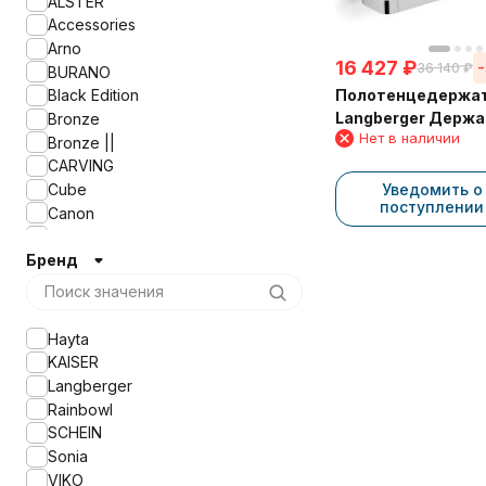
ALSTER
Accessories
Arno
16 427
₽
36 140
₽
BURANO
Полотенцедержа
Black Edition
Langberger Держ
Bronze
Нет в наличии
аксессуаров и по
Bronze ||
11304D
CARVING
Cube
Уведомить о
поступлении
Canon
Classic
Бренд
ELETECH
ELITE
Franco
GABRIEL ANTIC BRASS
Hayta
GABRIEL ANTIC BRONZE
KAISER
GABRIEL ANTIC GOLD
Langberger
Gerade
Rainbowl
Glory
SCHEIN
KAHLO
Sonia
KLIMT
VIKO