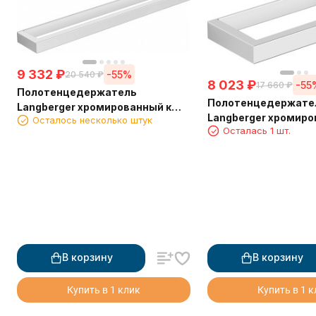
9 332
₽
-55%
20 540
₽
8 023
₽
-55
17 660
₽
Полотенцедержатель
Полотенцедержате
Langberger хромированный к
Langberger хромиро
Осталось несколько штук
стене одинарный 45 см 30001D
Осталась 1 шт.
стене одинарный 2
В корзину
В корзину
Купить в 1 клик
Купить в 1 