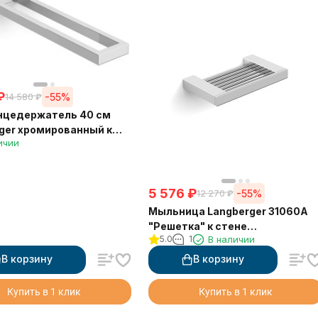
₽
-55%
14 580
₽
нцедержатель 40 см
ger хромированный к
ичии
двойной 30008A
5 576
₽
-55%
12 270
₽
Мыльница Langberger 31060A
"Решетка" к стене
5.0
1
В наличии
хромированная
В корзину
В корзину
Купить в 1 клик
Купить в 1 клик