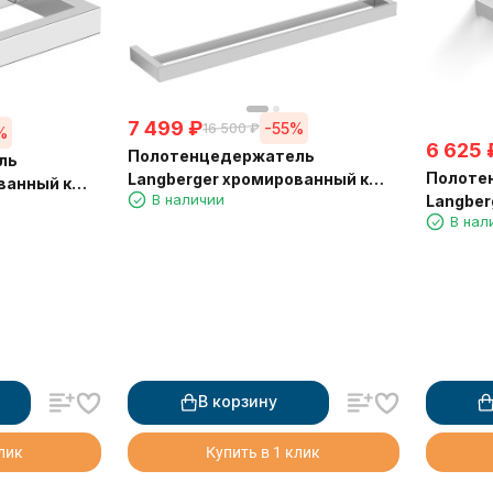
7 499
₽
-55%
16 500
₽
%
6 625
Полотенцедержатель
ль
Полоте
Langberger хромированный к
ванный к
В наличии
Langber
стене двойной 60 см 36002A
2 см 30038A
В нал
стене 
В корзину
клик
Купить в 1 клик