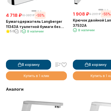
1 908
₽
-55%
4 200
₽
4 718
₽
-55%
10 380
₽
Крючок двойной Lan
Бумагодержатель Langberger
37532A
11343A туалетной бумаги без
В наличии
5.0
2
В наличии
крышки квадратный
В корзину
В корзину
Купить в 1 клик
Купить в 1 
Аналоги