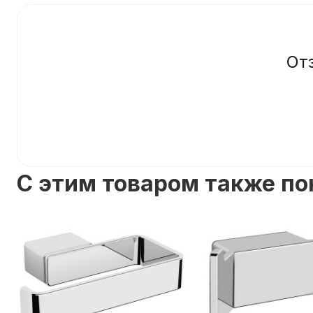
От
C этим товаром также п