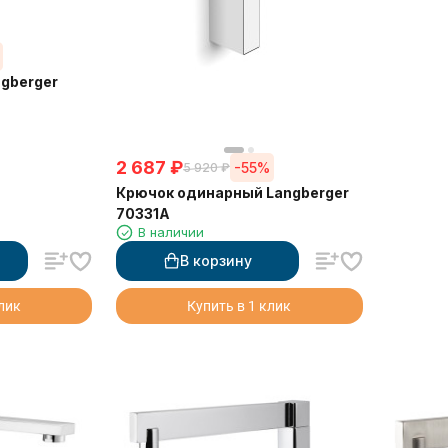
gberger
2 687
₽
-55%
5 920
₽
Крючок одинарный Langberger
70331A
В наличии
В корзину
клик
Купить в 1 клик