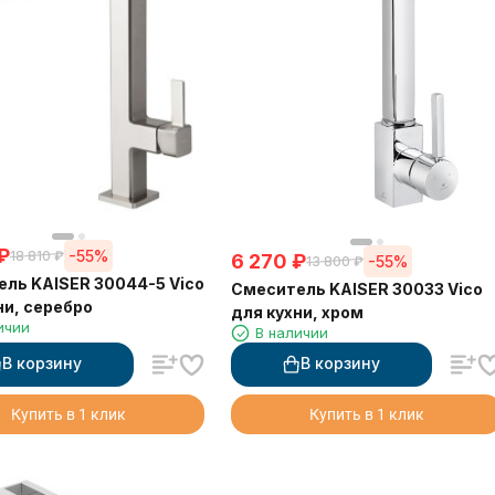
₽
-55%
18 810
₽
6 270
₽
-55%
13 800
₽
ль KAISER 30044-5 Vico
Смеситель KAISER 30033 Vico
ни, серебро
для кухни, хром
ичии
В наличии
В корзину
В корзину
Купить в 1 клик
Купить в 1 клик