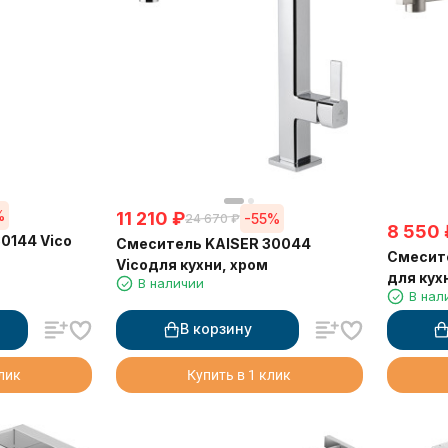
%
11 210
₽
-55%
24 670
₽
8 550
0144 Vico
Смеситель KAISER 30044
Смесите
Vicoдля кухни, хром
для кух
В наличии
В нал
В корзину
клик
Купить в 1 клик