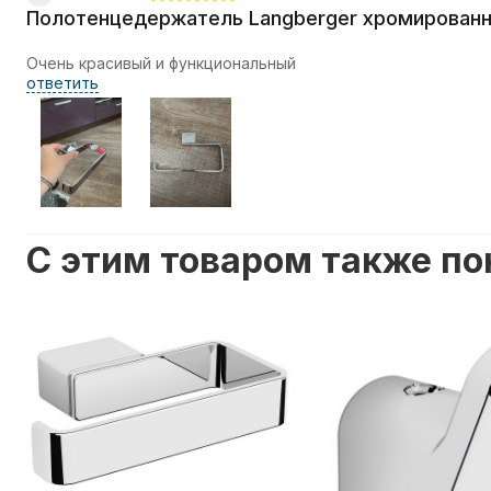
Полотенцедержатель Langberger хромированны
Очень красивый и функциональный
ответить
C этим товаром также п