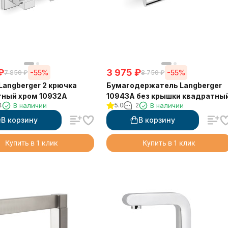
₽
3 975
₽
-55%
-55%
7 850
₽
8 750
₽
Бумагодержатель Langberger
ный хром 10932A
10943A без крышки квадратны
4
В наличии
5.0
2
В наличии
В корзину
В корзину
Купить в 1 клик
Купить в 1 клик