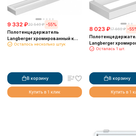
9 332
₽
-55%
20 540
₽
8 023
₽
-55
17 660
₽
Полотенцедержатель
Полотенцедержате
Langberger хромированный к
Langberger хромиро
Осталось несколько штук
стене одинарный 45 см 30001D
Осталась 1 шт.
стене одинарный 2
В корзину
В корзину
Купить в 1 клик
Купить в 1 