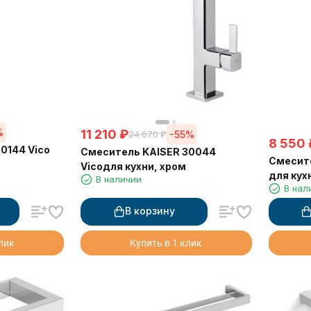
%
11 210
₽
-55%
24 670
₽
8 550
0144 Vico
Смеситель KAISER 30044
Смесите
Vicoдля кухни, хром
для кух
В наличии
В нал
В корзину
клик
Купить в 1 клик