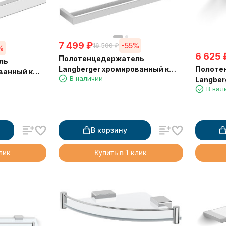
7 499
₽
-55%
16 500
₽
%
6 625
Полотенцедержатель
ль
Полоте
Langberger хромированный к
ванный к
В наличии
Langber
стене двойной 60 см 36002A
2 см 30038A
В нал
стене 
В корзину
клик
Купить в 1 клик