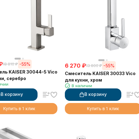
₽
-55%
18 810
₽
6 270
₽
-55%
13 800
₽
ль KAISER 30044-5 Vico
Смеситель KAISER 30033 Vico
ни, серебро
для кухни, хром
ичии
В наличии
В корзину
В корзину
Купить в 1 клик
Купить в 1 клик