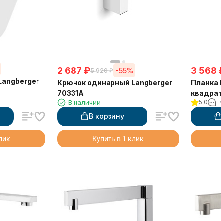
2 687
₽
3 568
-55%
5 920
₽
Langberger
Крючок одинарный Langberger
Планка Langberger 2 крючка
70331A
квадрат
В наличии
5.0
В корзину
клик
Купить в 1 клик