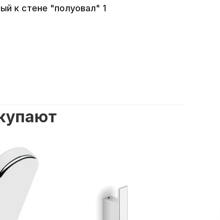
й к стене "полуовал" 1
окупают