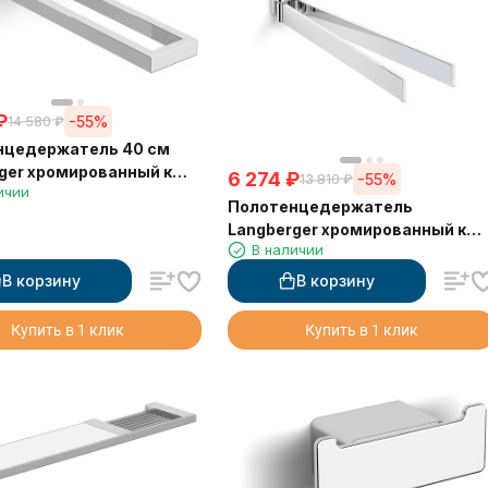
₽
-55%
14 580
₽
нцедержатель 40 см
ger хромированный к
6 274
₽
-55%
13 810
₽
ичии
двойной 30008A
Полотенцедержатель
Langberger хромированный к
В наличии
стене двойной поворотный
11308A
В корзину
В корзину
Купить в 1 клик
Купить в 1 клик