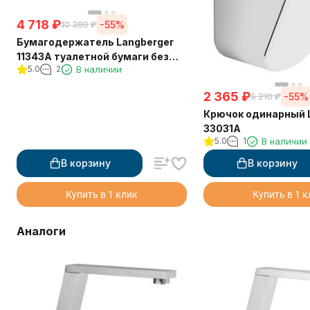
4 718
₽
-55%
10 380
₽
Бумагодержатель Langberger
11343A туалетной бумаги без
5.0
2
В наличии
крышки квадратный
2 365
₽
-55%
5 210
₽
Крючок одинарный 
33031A
5.0
1
В наличии
В корзину
В корзину
Купить в 1 клик
Купить в 1 
Аналоги