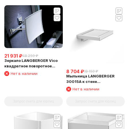
21 931
₽
48 250
₽
Зеркало LANGBERGER Vico
квадратное поворотное
8 704
₽
19 150
₽
косметическое 5 кратное
Нет в наличии
Мыльница LANGBERGER
увеличение (75485)
30015A к стене
хромированная (L&C)
Нет в наличии
Запрос счета для юрлиц
Запрос счета для юрлиц