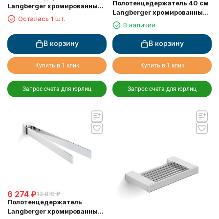
Полотенцедержатель 40 см
Langberger хромированный
Langberger хромированный
к стене одинарный 22 см
Осталась 1 шт.
к стене двойной 30008A
30038A
В наличии
В корзину
В корзину
Купить в 1 клик
Купить в 1 клик
Запрос счета для юрлиц
Запрос счета для юрлиц
6 274
₽
13 810
₽
Полотенцедержатель
Langberger хромированный