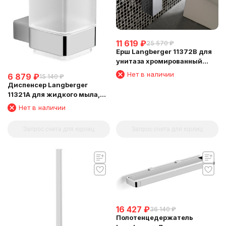
11 619
₽
25 570
₽
Ерш Langberger 11372B для
унитаза хромированный
квадратный к стене
Нет в наличии
6 879
₽
15 140
₽
Диспенсер Langberger
11321A для жидкого мыла,
стеклянный, к стене
Нет в наличии
квадратный
Запрос счета для юрлиц
Запрос счета для юрлиц
16 427
₽
36 140
₽
Полотенцедержатель