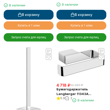
квадратная
квадратная
В наличии
В наличии
В корзину
В корзину
Купить в 1 клик
Купить в 1 клик
Запрос счета для юрлиц
Запрос счета для юрлиц
4 718
₽
10 380
₽
Бумагодержатель
Langberger 11343A
5.0
2
туалетной бумаги без
В наличии
крышки квадратный