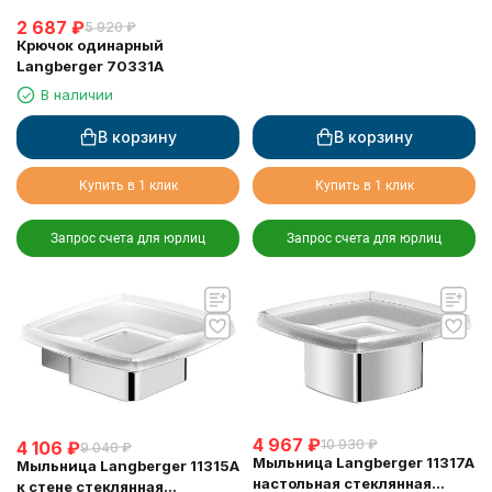
2 687
₽
5 920
₽
Крючок одинарный
Langberger 70331A
В наличии
В корзину
В корзину
Купить в 1 клик
Купить в 1 клик
Запрос счета для юрлиц
Запрос счета для юрлиц
4 967
₽
10 930
₽
4 106
₽
9 040
₽
Мыльница Langberger 11317A
Мыльница Langberger 11315A
настольная стеклянная
к стене стеклянная