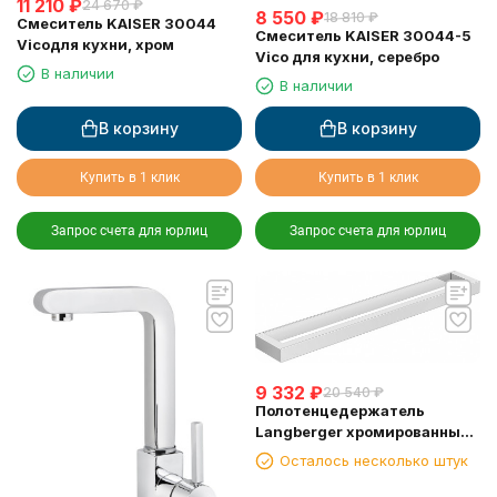
11 210
₽
24 670
₽
8 550
₽
18 810
₽
Смеситель KAISER 30044
Смеситель KAISER 30044-5
Vicoдля кухни, хром
Vico для кухни, серебро
В наличии
В наличии
В корзину
В корзину
Купить в 1 клик
Купить в 1 клик
Запрос счета для юрлиц
Запрос счета для юрлиц
9 332
₽
20 540
₽
Полотенцедержатель
Langberger хромированный
к стене одинарный 45 см
Осталось несколько штук
30001D