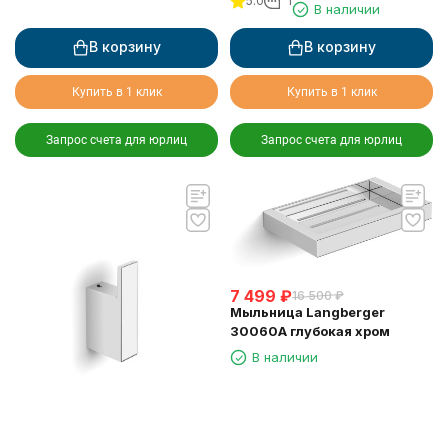
31060C
5.0
1
В наличии
В корзину
В корзину
Купить в 1 клик
Купить в 1 клик
Запрос счета для юрлиц
Запрос счета для юрлиц
7 499
₽
16 500
₽
Мыльница Langberger
30060A глубокая хром
В наличии