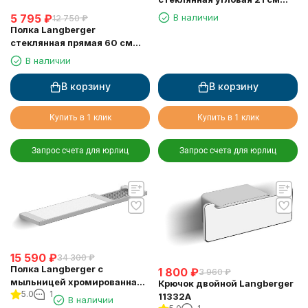
11351F
В наличии
5 795
₽
12 750
₽
Полка Langberger
стеклянная прямая 60 см
11351E
В наличии
В корзину
В корзину
Купить в 1 клик
Купить в 1 клик
Запрос счета для юрлиц
Запрос счета для юрлиц
15 590
₽
34 300
₽
Полка Langberger с
1 800
₽
3 960
₽
мыльницей хромированная
Крючок двойной Langberger
5.0
1
универсальная к стене 52 см
11332A
В наличии