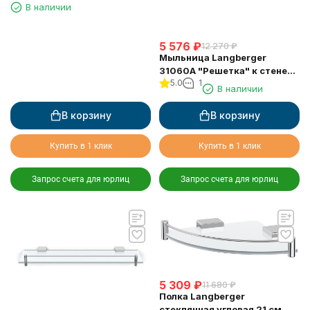
к стене двойной поворотный
В наличии
11308A
5 576
₽
12 270
₽
Мыльница Langberger
31060A "Решетка" к стене
5.0
1
хромированная
В наличии
В корзину
В корзину
Купить в 1 клик
Купить в 1 клик
Запрос счета для юрлиц
Запрос счета для юрлиц
5 309
₽
11 680
₽
Полка Langberger
стеклянная угловая 21 см