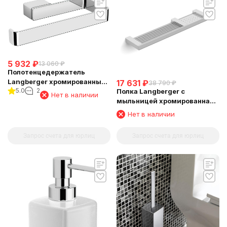
5 932
₽
13 060
₽
Полотенцедержатель
Langberger хромированный
17 631
₽
38 790
₽
5.0
2
Полка Langberger с
к стене "полуовал" 11338A
Нет в наличии
мыльницей хромированная
универсальная к стене 52 см
Нет в наличии
(решетка+решетка) 31060E
Запрос счета для юрлиц
Запрос счета для юрлиц