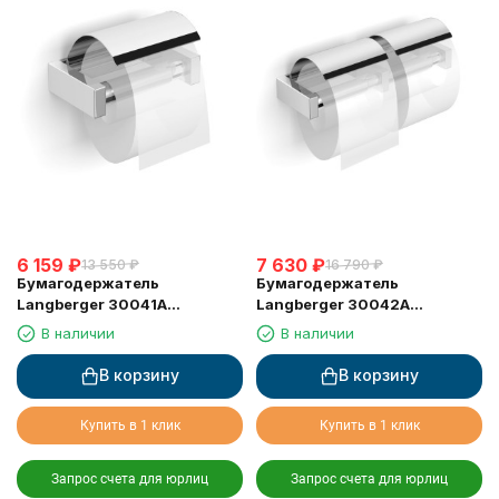
6 159
₽
7 630
₽
13 550
₽
16 790
₽
Бумагодержатель
Бумагодержатель
Langberger 30041A
Langberger 30042A
туалетной бумаги с
туалетной бумаги с
В наличии
В наличии
крышкой
крышкой двойной
В корзину
В корзину
Купить в 1 клик
Купить в 1 клик
Запрос счета для юрлиц
Запрос счета для юрлиц