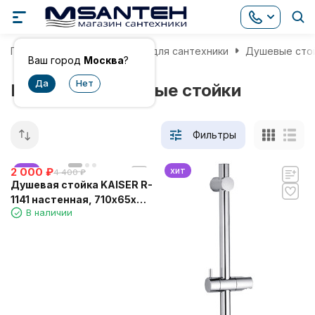
Главная
Комплектующие для сантехники
Душевые сто
Ваш город
Москва
?
Немецкие душевые стойки
Фильтры
2 000
хит
₽
хит
4 400
₽
Душевая стойка KAISER R-
1141 настенная, 710х65х
В наличии
мм, из нержавеющей
стали, хром