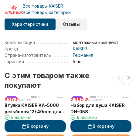
Все товары KAISER
Все товары категории
Характеристики
Отзывы
Комплектация
монтажный комплект
Бренд
KAISER
Страна-изготовитель
Германия
Гарантия
5 лет
C этим товаром также
покупают
670
хит
₽
2 380
хит
₽
1 480
₽
5 240
₽
Втулка KAISER KA-5000
Набор для душа KAISER
резьбовая 12*40mm для
DN-058
В наличии
В наличии
выпуска 3 1/2"х 40
В корзину
В корзину