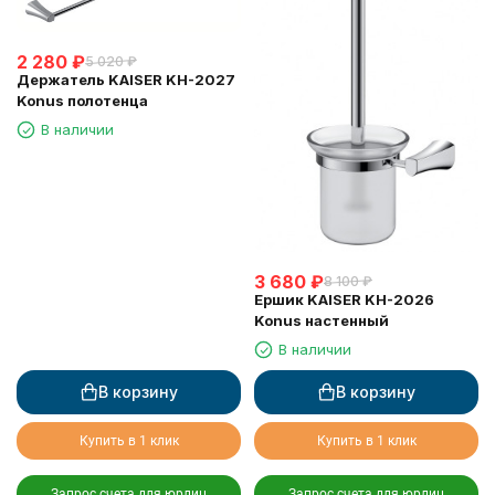
2 280
₽
5 020
₽
Держатель KAISER KH-2027
Konus полотенца
В наличии
3 680
₽
8 100
₽
Ершик KAISER KH-2026
Konus настенный
В наличии
В корзину
В корзину
Купить в 1 клик
Купить в 1 клик
Запрос счета для юрлиц
Запрос счета для юрлиц