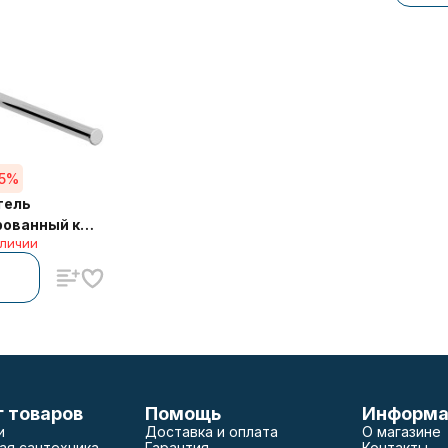
55%
тель
рованный к
аличии
еский 33-53
г товаров
Помощь
Информа
и
Доставка и оплата
О магазине
ая сантехника
Гарантия
Контакты