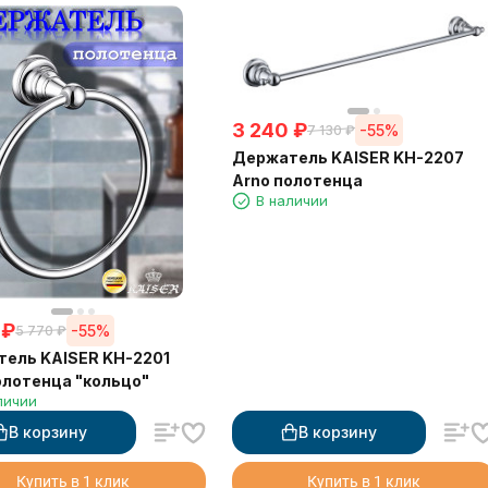
3 240
₽
-55%
7 130
₽
Держатель KAISER KH-2207
Arno полотенца
В наличии
₽
-55%
5 770
₽
ель KAISER KH-2201
олотенца "кольцо"
личии
В корзину
В корзину
Купить в 1 клик
Купить в 1 клик