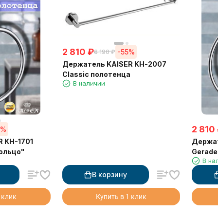
2 810
₽
-55%
6 190
₽
Держатель KAISER KH-2007
Classic полотенца
В наличии
2 810
5%
 KH-1701
Держат
кольцо"
Gerade
В на
В корзину
 клик
Купить в 1 клик