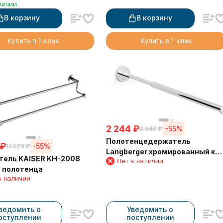
личии
"полуовал" 11038B
В корзину
В корзину
Купить в 1 клик
Купить в 1 клик
2 244
₽
-55%
4 940
₽
Полотенцедержатель
₽
-55%
11 420
₽
Langberger хромированный к
ель KAISER KH-2008
Нет в наличии
стене телескопический 33-53
c полотенца
см 11009A
в наличии
ведомить о
Уведомить о
оступлении
поступлении