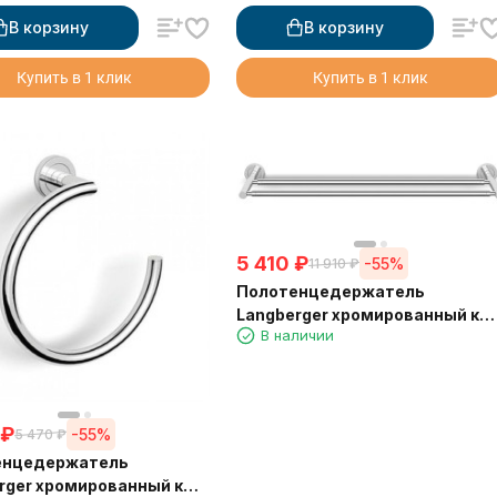
В корзину
В корзину
Купить в 1 клик
Купить в 1 клик
5 410
₽
-55%
11 910
₽
Полотенцедержатель
Langberger хромированный к
В наличии
стене двойной 60 см 11002A
₽
-55%
5 470
₽
енцедержатель
rger хромированный к