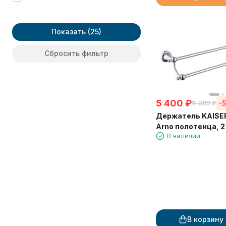
Konus
LEDRO
LONG
Показать
Luce
Lugano
Сбросить фильтр
MOLVENO
Modern
Moderne
OTEL
5 400
₽
Oval
-
11 880
₽
QUICK
Держатель KAISE
S-2
Arno полотенца, 2
S-4
В наличии
S-7
S2
S6 black
SUPERIOR
SWING
Saine Chrome
Saine Gold
В корзину
Vera