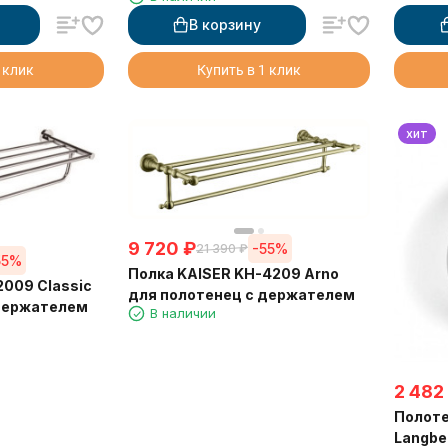
В корзину
 клик
Купить в 1 клик
хит
9 720
₽
-55%
21 390
₽
55%
Полка KAISER KH-4209 Arno
2009 Classic
для полотенец с держателем
 держателем
В наличии
2 482
Полот
Langbe