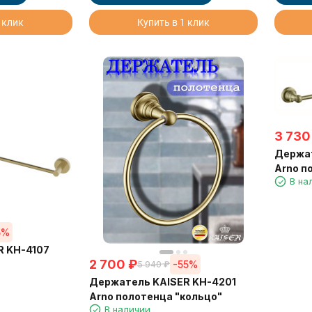
 клик
Купить в 1 клик
3 730
Держат
Arno п
В на
5%
R KH-4107
2 700
₽
-55%
5 940
₽
Держатель KAISER KH-4201
Arno полотенца "кольцо"
В наличии