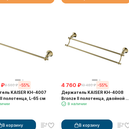
₽
4 760
₽
-55%
-55%
8 560
₽
10 480
₽
ель KAISER KH-4007
Держатель KAISER KH-4008
II полотенца, L-65 см
Bronze II полотенца, двойной L
личии
В наличии
65 см
В корзину
В корзину