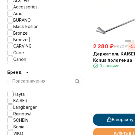
ALSTER
Accessories
Arno
BURANO
Black Edition
Bronze
Bronze ||
2 280
₽
CARVING
-5
5 020
₽
Cube
Держатель KAISE
Canon
Konus полотенца
Classic
В наличии
Бренд
ELETECH
ELITE
Franco
GABRIEL ANTIC BRASS
Hayta
GABRIEL ANTIC BRONZE
KAISER
GABRIEL ANTIC GOLD
Langberger
Gerade
Rainbowl
Glory
В корзину
SCHEIN
KAHLO
Sonia
KLIMT
VIKO
Купить в 1