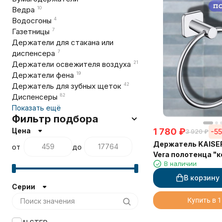
Ведра
10
Водосгоны
4
Газетницы
7
Держатели для стакана или
диспенсера
7
Держатели освежителя воздуха
21
Держатели фена
19
Держатель для зубных щеток
42
Диспенсеры
82
Показать ещё
Фильтр подбора
Цена
1 780
₽
-5
3 920
₽
Держатель KAISER
от
до
Vera полотенца "
В наличии
В корзину
Серии
Купить в 1