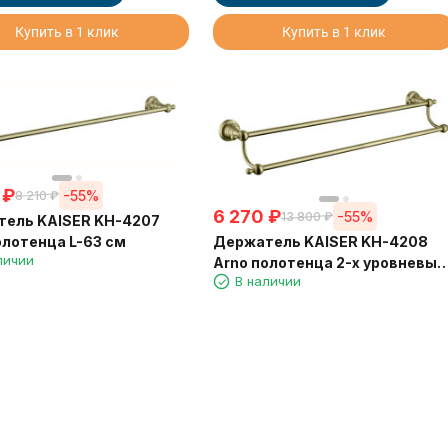
Купить в 1 клик
Купить в 1 клик
₽
-55%
8 210
₽
6 270
₽
-55%
13 800
₽
ель KAISER KH-4207
олотенца L-63 см
Держатель KAISER KH-4208
личии
Arno полотенца 2-х уровневый
В наличии
63 см