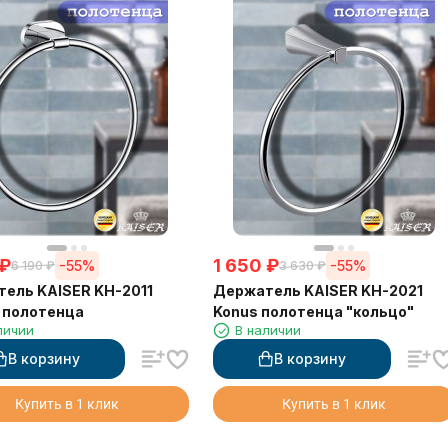
₽
1 650
₽
-55%
-55%
6 190
₽
3 630
₽
ель KAISER KH-2011
Держатель KAISER KH-2021
 полотенца
Konus полотенца "кольцо"
личии
В наличии
В корзину
В корзину
Купить в 1 клик
Купить в 1 клик