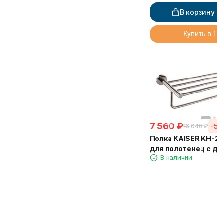
В корзину
Купить в 1
7 560
₽
-
16 640
₽
Полка KAISER KH-
для полотенец с
В наличии