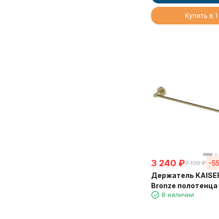
Vico
Купить в 1
Vita
Watteau
3 240
₽
-5
7 130
₽
Держатель KAISE
Bronze полотенца
В наличии