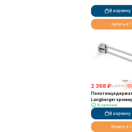
В корзину
Купить в 1
2 368
₽
-5
5 210
₽
Полотенцедержа
Langberger хроми
В наличии
стене двойной п
11008C
В корзину
Купить в 1