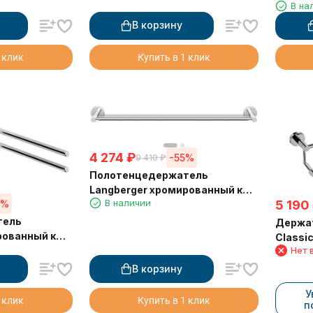
В на
стене 
В корзину
 клик
Купить в 1 клик
4 274
₽
-55%
9 410
₽
Полотенцедержатель
Langberger хромированный к
В наличии
5 190
5%
стене одинарный 60 см 11001A
тель
Держат
рованный к
Classi
Нет 
оворотный
В корзину
У
 клик
Купить в 1 клик
п