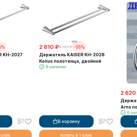
2 810
₽
5%
-55%
6 190
₽
R KH-2027
Держатель KAISER KH-2028
Konus полотенца, двойной
В наличии
2 620
Держат
Arno п
В на
В корзину
 клик
Купить в 1 клик