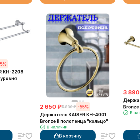
55%
R KH-2208
 уровня
3 890
Держат
2 650
₽
Bronze 
-55%
5 830
₽
В на
Держатель KAISER KH-4001
Bronze II полотенца "кольцо"
В наличии
В корзину