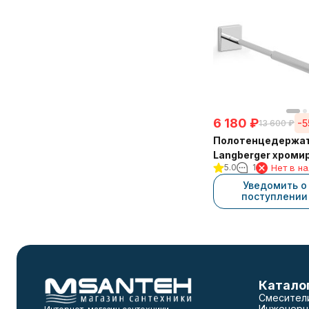
6 180
₽
-
13 600
₽
Полотенцедержа
Langberger хроми
5.0
1
Нет в н
стене телескопич
см 11809A
Уведомить о
поступлении
Катало
Смесител
Инженерн