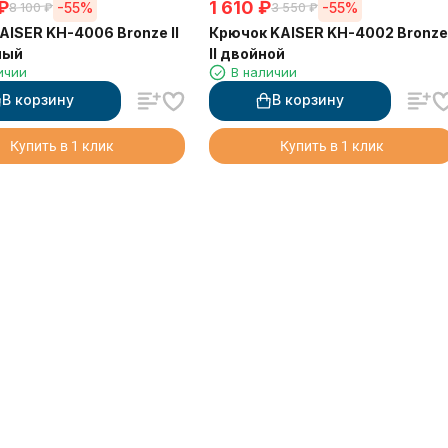
₽
1 610
₽
-55%
-55%
8 100
₽
3 550
₽
AISER KH-4006 Bronze II
Крючок KAISER KH-4002 Bronze
ный
II двойной
ичии
В наличии
В корзину
В корзину
Купить в 1 клик
Купить в 1 клик