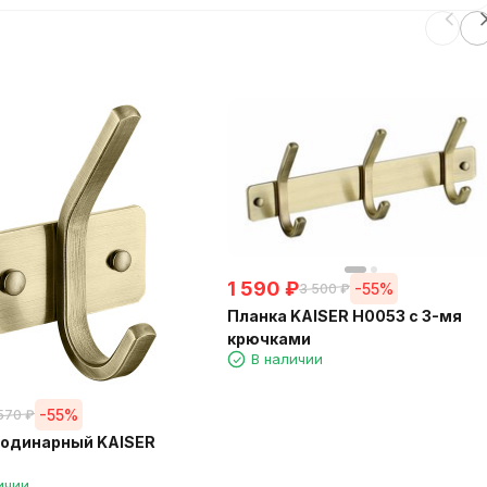
1 590
₽
-55%
3 500
₽
Планка KAISER H0053 с 3-мя
крючками
В наличии
-55%
 570
₽
 одинарный KAISER
ичии