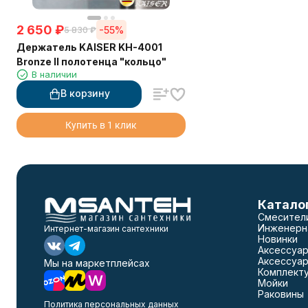
2 650
₽
-55%
5 830
₽
Держатель KAISER KH-4001
Bronze II полотенца "кольцо"
В наличии
В корзину
Купить в 1 клик
Катало
Смесител
Инженерн
Интернет-магазин сантехники
Новинки
Аксессуар
Аксессуар
Мы на маркетплейсах
Комплект
Мойки
Раковины
Политика персональных данных