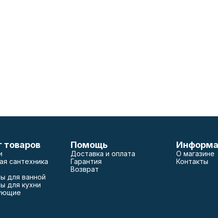
г товаров
Помощь
Информа
и
Доставка и оплата
О магазине
ая сантехника
Гарантия
Контакты
Возврат
ы для ванной
ы для кухни
ующие