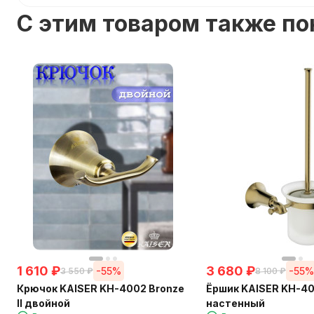
C этим товаром также п
1 610
₽
3 680
₽
-55%
-55
3 550
₽
8 100
₽
Крючок KAISER KH-4002 Bronze
Ёршик KAISER KH-400
II двойной
настенный