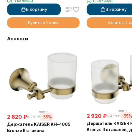
В наличии
В наличии
В корзину
В корзину
Купить в 1 клик
Купить в 1 
Аналоги
2 920
₽
-55
6 430
₽
2 820
₽
-55%
6 210
₽
Держатель KAISER 
Держатель KAISER KH-4005
Bronze II стаканов,
Bronze II стакана