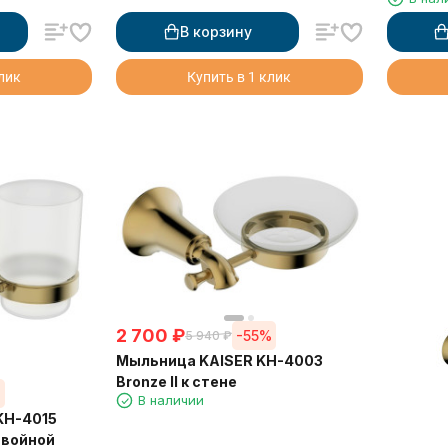
В корзину
клик
Купить в 1 клик
2 700
₽
-55%
5 940
₽
Мыльница KAISER KH-4003
Bronze II к стене
%
В наличии
KH-4015
 двойной