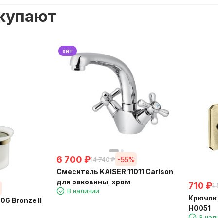
окупают
хит
6 700
₽
-55%
14 740
₽
Смеситель KAISER 11011 Carlson
для раковины, хром
710
₽
1
%
В наличии
Крючок
6 Bronze II
H0051
В нал