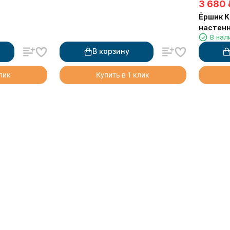
3 680
Ёршик K
настен
В нал
В корзину
клик
Купить в 1 клик