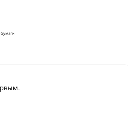
 бумаги
ервым.