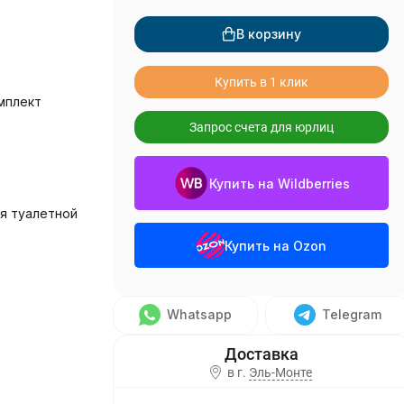
В корзину
Купить в 1 клик
мплект
Запрос счета для юрлиц
Купить на Wildberries
я туалетной
Купить на Ozon
Whatsapp
Telegram
в г.
Эль-Монте