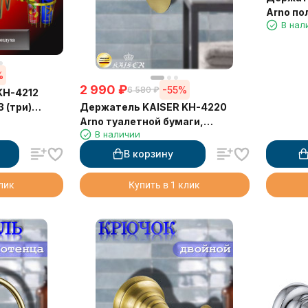
Arno по
В нал
63 см
%
2 990
₽
-55%
6 580
₽
KH-4212
Держатель KAISER KH-4220
3 (три)
Arno туалетной бумаги,
а
В наличии
настенный
В корзину
клик
Купить в 1 клик