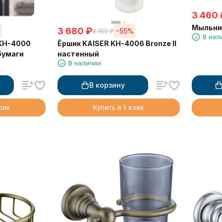
3 460
Мыльниц
3 680
₽
%
-55%
8 100
₽
В нал
KH-4000
Ёршик KAISER KH-4006 Bronze II
 бумаги
настенный
В наличии
В корзину
клик
Купить в 1 клик