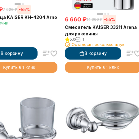
₽
-55%
7 620
₽
а KAISER KH-4204 Arno
6 660
₽
-55%
14 660
₽
ичии
Смеситель KAISER 33211 Arena
для раковины
5.0
1
Осталось несколько штук
В корзину
В корзину
Купить в 1 клик
Купить в 1 клик