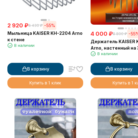
2 920
₽
-55%
6 430
₽
Мыльница KAISER KH-2204 Arno
4 000
₽
-55
8 800
₽
к стене
Держатель KAISER 
В наличии
Arno, настенный на 
В наличии
освежителя воздух
В корзину
В корзину
Купить в 1 клик
Купить в 1 