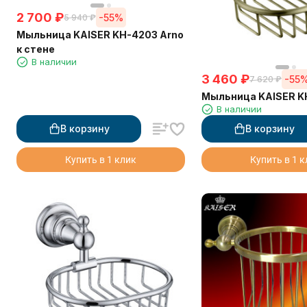
2 700
₽
-55%
5 940
₽
Мыльница KAISER KH-4203 Arno
к стене
В наличии
3 460
₽
-55
7 620
₽
Мыльница KAISER K
В наличии
В корзину
В корзину
Купить в 1 клик
Купить в 1 