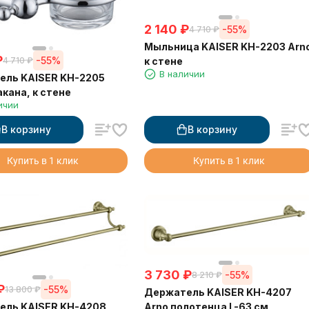
2 140
₽
-55%
4 710
₽
Мыльница KAISER KH-2203 Arn
₽
-55%
к стене
4 710
₽
В наличии
ель KAISER KH-2205
акана, к стене
ичии
В корзину
В корзину
Купить в 1 клик
Купить в 1 клик
3 730
₽
-55%
8 210
₽
₽
-55%
13 800
₽
Держатель KAISER KH-4207
Arno полотенца L-63 см
ель KAISER KH-4208