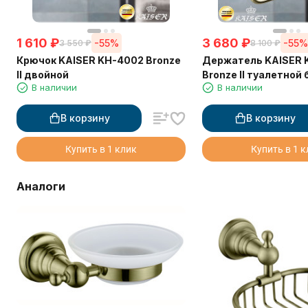
1 610
₽
3 680
₽
-55%
-55
3 550
₽
8 100
₽
Крючок KAISER KH-4002 Bronze
Держатель KAISER 
II двойной
Bronze II туалетной
В наличии
В наличии
В корзину
В корзину
Купить в 1 клик
Купить в 1 
Аналоги