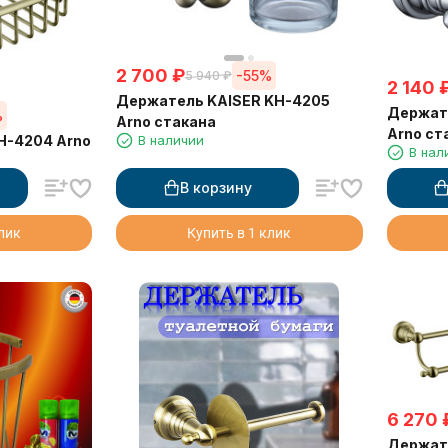
2 700
₽
-55%
5 940
₽
2 140
Держатель KAISER KH-4205
Держат
%
Arno стакана
Arno ст
H-4204 Arno
В наличии
В нал
В корзину
клик
Купить в 1 клик
6 270
Держат