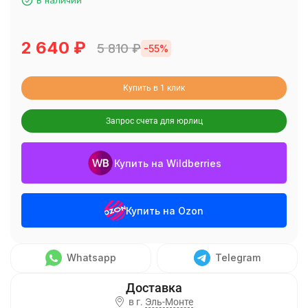
В наличии
2 640
₽
5 810
₽
-55%
Купить в 1 клик
Запрос счета для юрлиц
Купить на Wildberries
Купить на Ozon
Whatsapp
Telegram
в г.
Эль-Монте