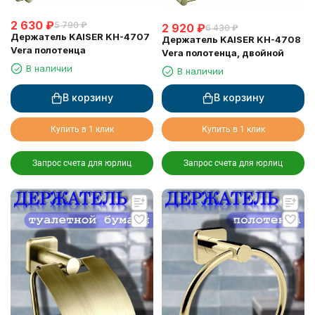
2 630
₽
5 790
₽
2 920
₽
6 430
₽
Держатель KAISER KH-4707
Держатель KAISER KH-4708
Vera полотенца
Vera полотенца, двойной
В наличии
В наличии
В корзину
В корзину
Купить в 1 клик
Купить в 1 клик
Запрос счета для юрлиц
Запрос счета для юрлиц