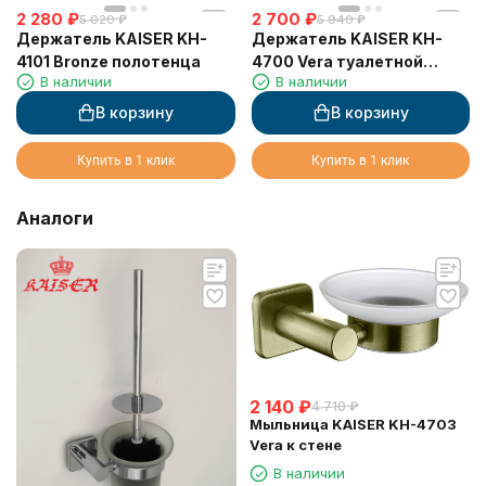
2 280
₽
2 700
₽
5 020
₽
5 940
₽
Держатель KAISER KH-
Держатель KAISER KH-
4101 Bronze полотенца
4700 Vera туалетной
В наличии
В наличии
бумаги
В корзину
В корзину
Купить в 1 клик
Купить в 1 клик
Аналоги
2 140
₽
4 710
₽
Мыльница KAISER KH-4703
Vera к стене
В наличии