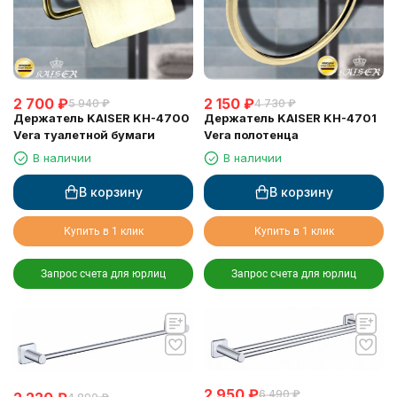
2 700
₽
2 150
₽
5 940
₽
4 730
₽
Держатель KAISER KH-4700
Держатель KAISER KH-4701
Vera туалетной бумаги
Vera полотенца
В наличии
В наличии
В корзину
В корзину
Купить в 1 клик
Купить в 1 клик
Запрос счета для юрлиц
Запрос счета для юрлиц
2 950
₽
6 490
₽