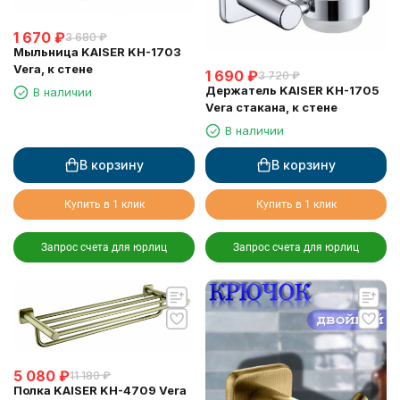
1 670
₽
3 680
₽
Мыльница KAISER KH-1703
Vera, к стене
1 690
₽
3 720
₽
Держатель KAISER KH-1705
В наличии
Vera стакана, к стене
В наличии
В корзину
В корзину
Купить в 1 клик
Купить в 1 клик
Запрос счета для юрлиц
Запрос счета для юрлиц
5 080
₽
11 180
₽
Полка KAISER KH-4709 Vera