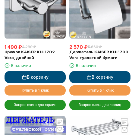
1 490
₽
2 570
₽
3 280
₽
5 660
₽
Крючок KAISER KH-1702
Держатель KAISER KH-1700
Vera, двойной
Vera туалетной бумаги
В наличии
В наличии
В корзину
В корзину
Купить в 1 клик
Купить в 1 клик
Запрос счета для юрлиц
Запрос счета для юрлиц