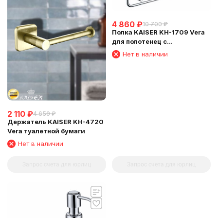
4 860
₽
10 700
₽
Полка KAISER KH-1709 Vera
для полотенец с
держателем
Нет в наличии
2 110
₽
4 650
₽
Держатель KAISER KH-4720
Vera туалетной бумаги
Нет в наличии
Запрос счета для юрлиц
Запрос счета для юрлиц