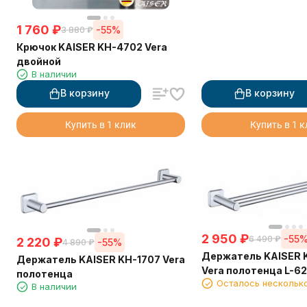
1 760
₽
-55%
3 880
₽
Крючок KAISER KH-4702 Vera
двойной
В наличии
В корзину
В корзину
Купить в 1 клик
Купить в 1 
2 950
₽
-55
6 490
₽
2 220
₽
-55%
4 890
₽
Держатель KAISER 
Держатель KAISER KH-1707 Vera
Vera полотенца L-62
полотенца
Осталось нескольк
В наличии