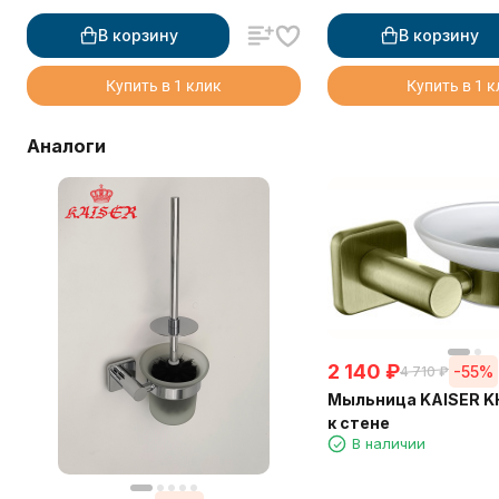
В корзину
В корзину
Купить в 1 клик
Купить в 1 
Аналоги
2 140
₽
-55%
4 710
₽
Мыльница KAISER K
к стене
В наличии