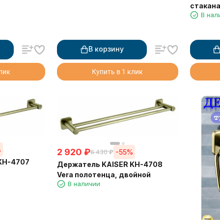
стакана
В нал
В корзину
клик
Купить в 1 клик
%
2 920
₽
-55%
6 430
₽
KH-4707
Держатель KAISER KH-4708
Vera полотенца, двойной
В наличии