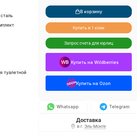
В корзину
сталь
мплект
Купить в 1 клик
Запрос счета для юрлиц
Купить на Wildberries
я туалетной
Купить на Ozon
Whatsapp
Telegram
в г.
Эль-Монте