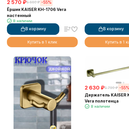
2 570
₽
-55%
5 660
₽
Ёршик KAISER KH-1706 Vera
настенный
В наличии
В корзину
В корзину
Купить в 1 клик
Купить в 1 
2 630
₽
-55
5 790
₽
Держатель KAISER 
Vera полотенца
В наличии