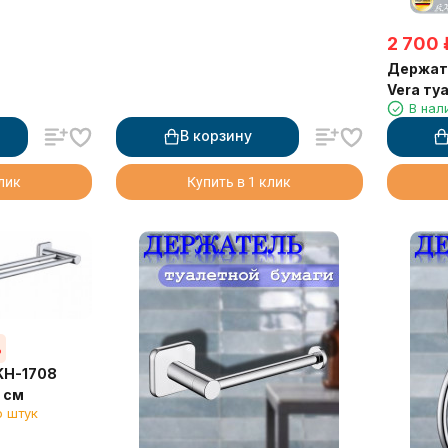
2 700
Держат
Vera ту
В нал
В корзину
клик
Купить в 1 клик
%
KH-1708
 см
о штук