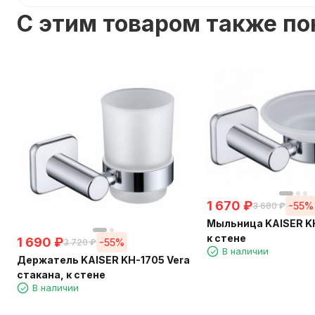
C этим товаром также п
1 670
₽
-55%
3 680
₽
Мыльница KAISER KH
к стене
1 690
₽
-55%
3 720
₽
В наличии
Держатель KAISER KH-1705 Vera
стакана, к стене
В наличии