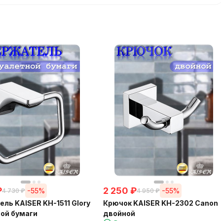
₽
2 250
₽
-55%
-55%
4 730
₽
4 950
₽
ль KAISER KH-1511 Glory
Крючок KAISER KH-2302 Canon
ой бумаги
двойной