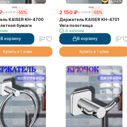
₽
2 150
₽
-55%
-55%
5 940
₽
4 730
₽
ель KAISER KH-4700
Держатель KAISER KH-4701
алетной бумаги
Vera полотенца
ичии
В наличии
В корзину
В корзину
Купить в 1 клик
Купить в 1 клик