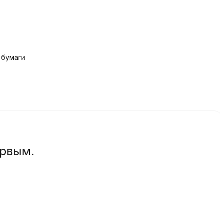
 бумаги
ервым.