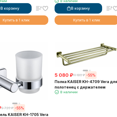
ичии
В наличии
В корзину
В корзину
Купить в 1 клик
Купить в 1 клик
5 080
₽
-55%
11 180
₽
Полка KAISER KH-4709 Vera дл
полотенец с держателем
В наличии
₽
-55%
3 720
₽
ль KAISER KH-1705 Vera