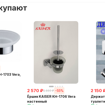
окупают
-1703 Vera,
2 570
₽
2 150
-55%
5 660
₽
Ёршик KAISER KH-1706 Vera
Держате
настенный
туалетн