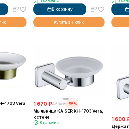
В наличии
В нал
В корзину
клик
Купить в 1 клик
H-4703 Vera
1 670
₽
-55%
3 680
₽
Мыльница KAISER KH-1703 Vera,
к стене
1 690
В наличии
Держате