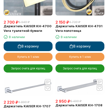
2 700
₽
2 150
₽
5 940
₽
4 730
₽
Держатель KAISER KH-4700
Держатель KAISER KH-4701
Vera туалетной бумаги
Vera полотенца
В наличии
В наличии
В корзину
В корзину
Купить в 1 клик
Купить в 1 клик
Запрос счета для юрлиц
Запрос счета для юрлиц
2 950
₽
6 490
₽
2 220
₽
4 890
₽
Держатель KAISER KH-1708
Держатель KAISER KH-1707