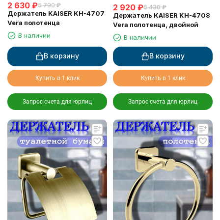
2 630
₽
5 790
₽
2 920
₽
6 430
₽
Держатель KAISER KH-4707
Держатель KAISER KH-4708
Vera полотенца
Vera полотенца, двойной
В наличии
В наличии
В корзину
В корзину
Купить в 1 клик
Купить в 1 клик
Запрос счета для юрлиц
Запрос счета для юрлиц