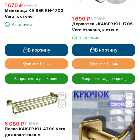
1 670
₽
3 680
₽
Мыльница KAISER KH-1703
Vera, к стене
1 690
₽
3 720
₽
Держатель KAISER KH-1705
В наличии
Vera стакана, к стене
В наличии
В корзину
В корзину
Купить в 1 клик
Купить в 1 клик
Запрос счета для юрлиц
Запрос счета для юрлиц
5 080
₽
11 180
₽
Полка KAISER KH-4709 Vera
для полотенец с