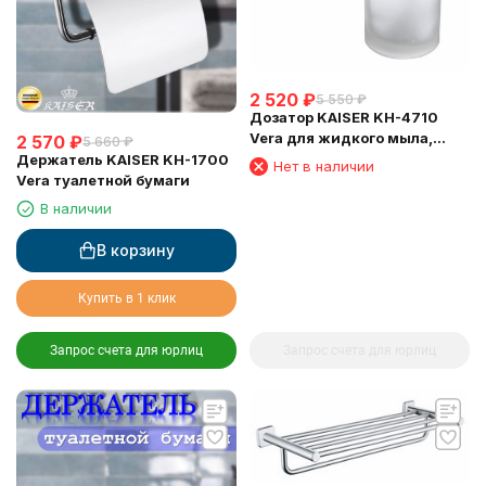
2 520
₽
5 550
₽
Дозатор KAISER KH-4710
Vera для жидкого мыла,
2 570
₽
5 660
₽
настенный
Держатель KAISER KH-1700
Нет в наличии
Vera туалетной бумаги
В наличии
В корзину
Купить в 1 клик
Запрос счета для юрлиц
Запрос счета для юрлиц