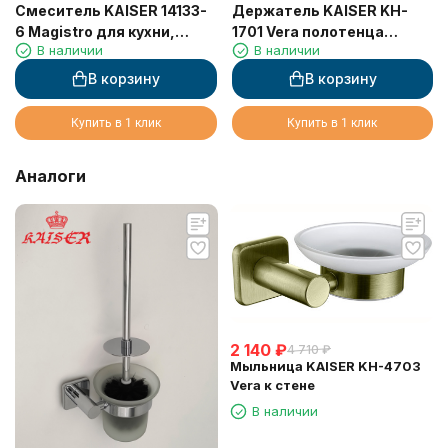
Смеситель KAISER 14133-
Держатель KAISER KH-
6 Magistro для кухни,
1701 Vera полотенца
В наличии
В наличии
песочный
"кольцо"
В корзину
В корзину
Купить в 1 клик
Купить в 1 клик
Аналоги
2 140
₽
4 710
₽
Мыльница KAISER KH-4703
Vera к стене
В наличии