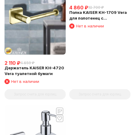
4 860
₽
10 700
₽
Полка KAISER KH-1709 Vera
для полотенец с
держателем
Нет в наличии
2 110
₽
4 650
₽
Держатель KAISER KH-4720
Vera туалетной бумаги
Нет в наличии
Запрос счета для юрлиц
Запрос счета для юрлиц