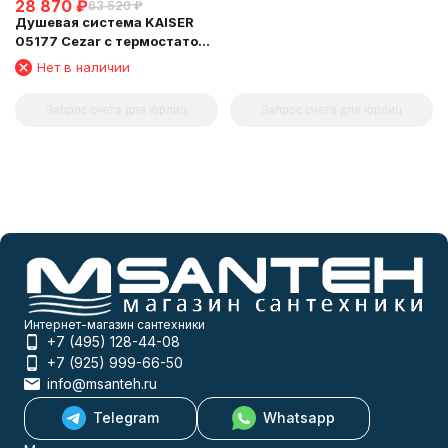
28 870
₽
63 520
₽
Душевая система KAISER
05177 Cezar с термостатом
6282
Нет в наличии
Запрос счета для юрлиц
Запрос счета для юрлиц
Интернет-магазин сантехники
+7 (495) 128-44-08
+7 (925) 999-66-50
info@msanteh.ru
Telegram
Whatsapp