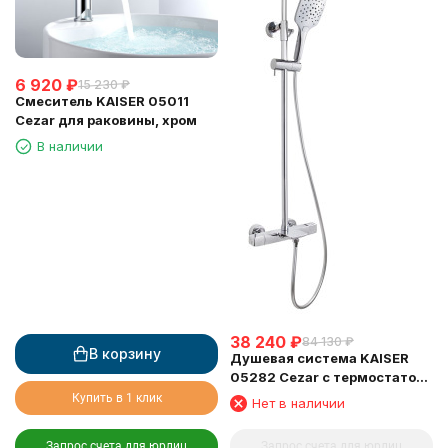
6 920
₽
15 230
₽
Смеситель KAISER 05011
Cezar для раковины, хром
В наличии
38 240
₽
84 130
₽
В корзину
Душевая система KAISER
05282 Cezar с термостатом
6282
Купить в 1 клик
Нет в наличии
Запрос счета для юрлиц
Запрос счета для юрлиц