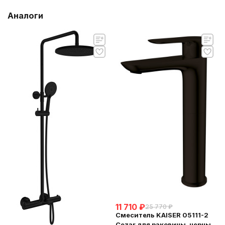
Аналоги
11 710
₽
25 770
₽
Смеситель KAISER 05111-2
Cezar для раковины, черный