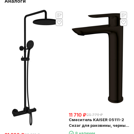
Аналоги
11 710
₽
25 770
₽
Смеситель KAISER 05111-2
Cezar для раковины, черный
матовый
В наличии