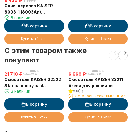
8 430
₽
18 550
₽
Слив-перелив KAISER
8003-1 (8003An)
В наличии
полуавтомат для ванны,
бронза
В корзину
В корзину
Купить в 1 клик
Купить в 1 клик
C этим товаром также
покупают
21 710
₽
6 660
₽
47 770
₽
14 660
₽
Смеситель KAISER 02222
Смеситель KAISER 33211
Star на ванну на 4
Arena для раковины
В наличии
5.0
1
отверстия, хром
Осталось несколько штук
В корзину
В корзину
Купить в 1 клик
Купить в 1 клик