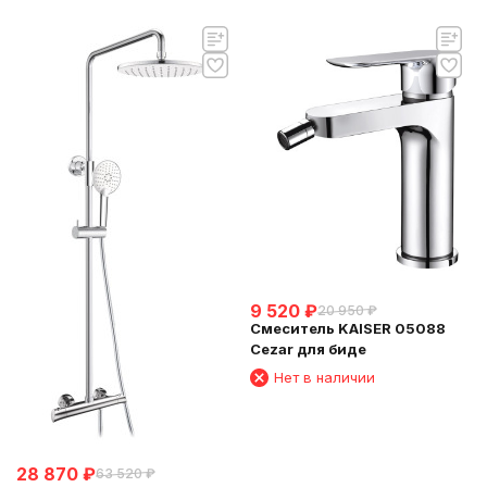
9 520
₽
20 950
₽
Смеситель KAISER 05088
Cezar для биде
Нет в наличии
28 870
₽
63 520
₽