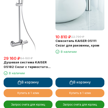
10 810
₽
23 790
₽
Смеситель KAISER 05111
Cezar для раковины, хром
В наличии
29 160
₽
64 160
₽
Душевая система KAISER
05182 Cezar с термостатом
6282
В наличии
В корзину
В корзину
Купить в 1 клик
Купить в 1 клик
Запрос счета для юрлиц
Запрос счета для юрлиц