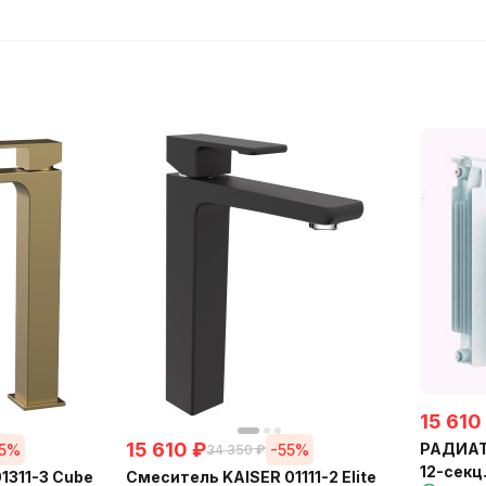
15 610
15 610
₽
РАДИАТО
55%
-55%
34 350
₽
12-секц
1311-3 Cube
Смеситель KAISER 01111-2 Elite