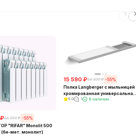
15 590
₽
-55%
34 300
₽
Полка Langberger с мыльницей
хромированная универсальная
5.0
1
В наличии
к стене 52 см 31060C
₽
-55%
34 350
₽
Р "RIFAR" Monolit 500
. (би-мет. монолит)