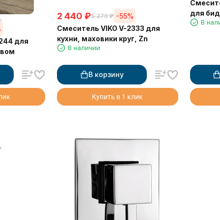
Смесите
для бид
2 440
₽
-55%
5 370
₽
В нал
Смеситель VIKO V-2333 для
%
кухни, маховики круг, Zn
244 для
В наличии
ивом
В корзину
клик
Купить в 1 клик