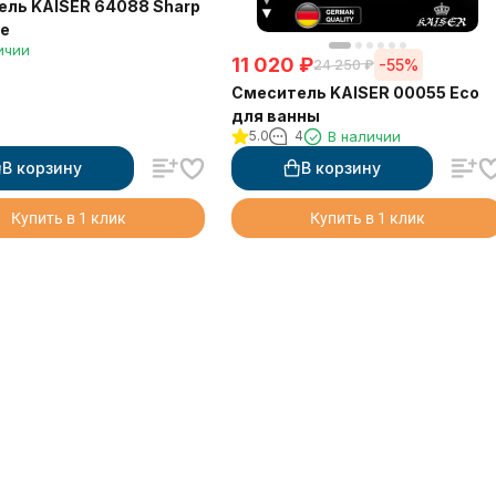
ль KAISER 64088 Sharp
е
ичии
11 020
₽
-55%
24 250
₽
Смеситель KAISER 00055 Eco
для ванны
5.0
4
В наличии
В корзину
В корзину
Купить в 1 клик
Купить в 1 клик