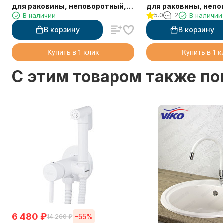
для раковины, неповоротный,
для раковины, непо
В наличии
5.0
2
В наличии
воронёная сталь
шлифованное золот
В корзину
В корзину
Купить в 1 клик
Купить в 1 
C этим товаром также п
6 480
₽
-55%
14 260
₽