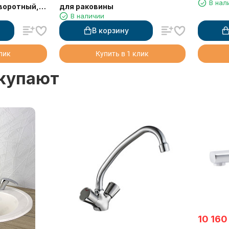
В нал
воротный,
для раковины
В наличии
о
В корзину
клик
Купить в 1 клик
окупают
10 160