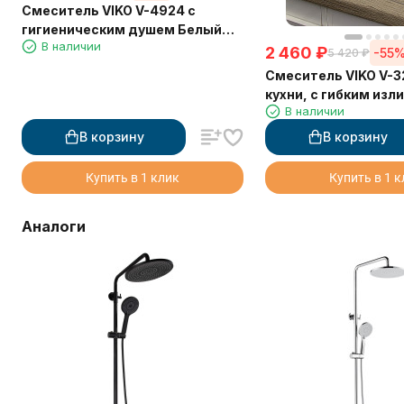
Смеситель VIKO V-4924 с
гигиеническим душем Белый
В наличии
(латунь)
2 460
₽
-55
5 420
₽
Смеситель VIKO V-3
кухни, с гибким изл
В наличии
В корзину
В корзину
Купить в 1 клик
Купить в 1 
Аналоги