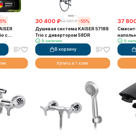
30 400
₽
37 80
55%
-55%
66 880
₽
AISER
Душевая система KAISER 57188
Смесите
io с
Trio с дивертором 58DR
напольн
В наличии
В нал
В корзину
клик
Купить в 1 клик