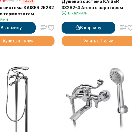
0
₽
-55%
87 210
₽
Душевая система KAISER
 система KAISER 25282
33282-4 Arena с аэратором
В наличии
 с термостатом
ичии
В корзину
В корзину
Купить в 1 клик
Купить в 1 клик