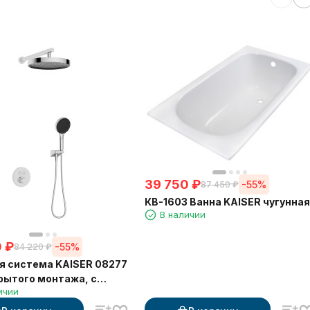
39 750
₽
-55%
87 450
₽
КВ-1603 Ванна KAISER чугунная
В наличии
0
₽
-55%
84 220
₽
 система KAISER 08277
рытого монтажа, с
ичии
татом