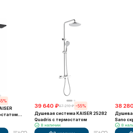
55%
39 640
₽
38 28
-55%
87 210
₽
AISER
Душевая система KAISER 25282
Душевая
Quadris с термостатом
Sano ск
В наличии
В нал
термос