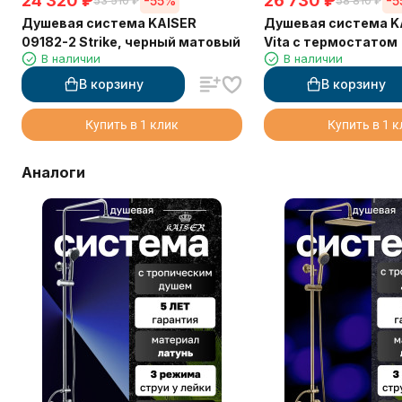
24 320
₽
26 730
₽
-55%
-
53 510
₽
58 810
₽
Душевая система KAISER
Душевая система K
09182-2 Strike, черный матовый
Vita с термостатом
В наличии
В наличии
В корзину
В корзину
Купить в 1 клик
Купить в 1 
Аналоги