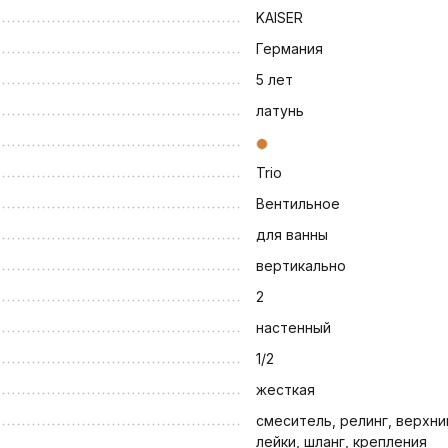
KAISER
Германия
5 лет
латунь
Trio
Вентильное
для ванны
вертикально
2
настенный
1/2
жесткая
смеситель, релинг, верхн
лейки, шланг, крепления