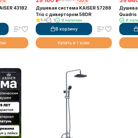
29 160
₽
39 64
55%
-55%
64 160
₽
AISER 43182
Душевая система KAISER 57288
Душевая
Trio с дивертором 58DR
Quadris
5.0
1
В наличии
В нал
В корзину
клик
Купить в 1 клик