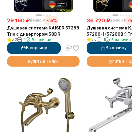
29 160
₽
36 720
₽
-55%
-
64 160
₽
80 790
₽
Душевая система KAISER 57288
Душевая система K
Trio с дивертором 58DR
57288-1 (57288Br) Tr
5.0
1
В наличии
5.0
1
В наличии
дивертором 58DR
В корзину
В корзину
Купить в 1 клик
Купить в 1 