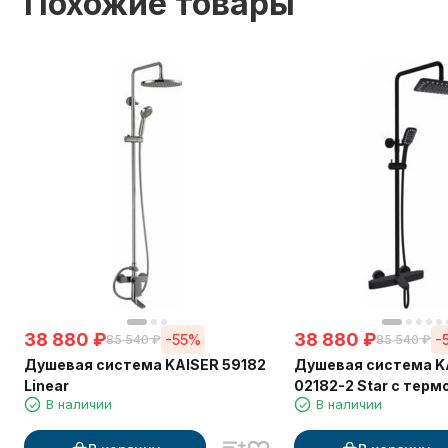
Похожие товары
38 880
₽
38 880
₽
-55%
-
85 540
₽
85 540
₽
Душевая система KAISER 59182
Душевая система K
Linear
02182-2 Star с термостатом
В наличии
В наличии
6282