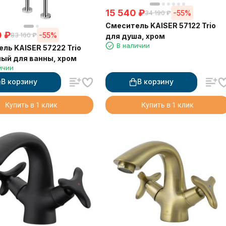
15 540
₽
-55%
34 190
₽
Смеситель KAISER 57122 Trio
0
₽
-55%
83 160
₽
для душа, хром
В наличии
ль KAISER 57222 Trio
ый для ванны, хром
ичии
В корзину
В корзину
Купить в 1 клик
Купить в 1 клик