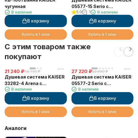
чугунная
05577-15 Serio с
В наличии
5.0
1
В наличии
термостатом 6282
В корзину
В корзину
Купить в 1 клик
Купить в 1 клик
C этим товаром также
покупают
21 240
₽
27 220
₽
46 730
₽
59 890
₽
Душевая система KAISER
Душевая система KAISER
33282-4 Arena с
05577-2 Serio с
В наличии
В наличии
аэратором
термостатом 6282
В корзину
В корзину
Купить в 1 клик
Купить в 1 клик
Аналоги