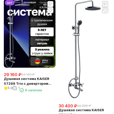
хит
29 160
₽
64 160
₽
Душевая система KAISER
57288 Trio с дивертором
5.0
1
58DR
В наличии
30 400
₽
66 880
₽
Душевая система KAISER