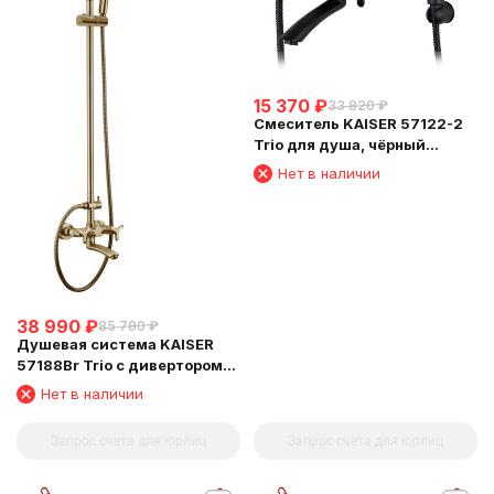
15 370
₽
33 820
₽
Смеситель KAISER 57122-2
Trio для душа, чёрный
матовый
Нет в наличии
38 990
₽
85 780
₽
Душевая система KAISER
57188Br Trio с дивертором
58DR
Нет в наличии
Запрос счета для юрлиц
Запрос счета для юрлиц