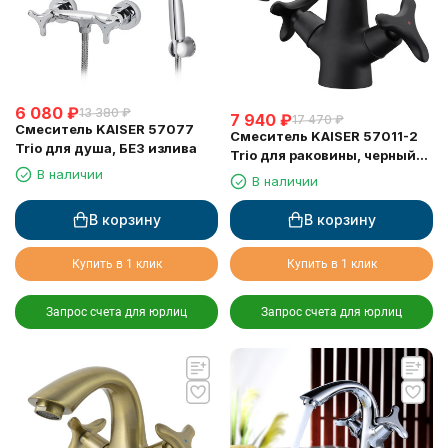
6 080
₽
13 380
₽
7 940
₽
17 470
₽
Смеситель KAISER 57077
Смеситель KAISER 57011-2
Trio для душа, БЕЗ излива
Trio для раковины, черный
В наличии
матовый
В наличии
В корзину
В корзину
Купить в 1 клик
Купить в 1 клик
Запрос счета для юрлиц
Запрос счета для юрлиц