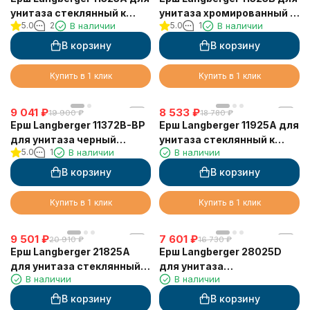
унитаза стеклянный к
унитаза хромированный к
5.0
2
В наличии
5.0
1
В наличии
стене квадратный
стене квадратный с
крышкой
В корзину
В корзину
Купить в 1 клик
Купить в 1 клик
9 041
₽
8 533
₽
19 900
₽
18 780
₽
Ерш Langberger 11372B-BP
Ерш Langberger 11925A для
для унитаза черный
унитаза стеклянный к
5.0
1
В наличии
В наличии
квадратный к стене
стене квадратный
(колба пластиковая)
В корзину
В корзину
Купить в 1 клик
Купить в 1 клик
9 501
₽
7 601
₽
20 910
₽
16 730
₽
Ерш Langberger 21825A
Ерш Langberger 28025D
для унитаза стеклянный к
для унитаза
В наличии
В наличии
стене квадратный
хромированный к стене
В корзину
В корзину