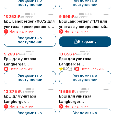
Уведомить о
Уведомить о
поступлении
поступлении
13 253
₽
9 999
₽
29 160
₽
22 000
₽
Ерш Langberger 70672 для
Ерш Langberger 71171 для
унитаза, хромированный,
унитаза универсальный
Нет в наличии
Нет в наличии
круглый, к стене
(напольный/к стене) с
воронкой
Уведомить о
В корзину
поступлении
9 269
₽
13 656
₽
20 400
₽
30 050
₽
Ерш для унитаза
Ерш для унитаза
Langberger
Langberger
Нет в наличии
5.0
1
Нет в наличии
хромированный
хромированный
квадратный напольный
квадратный напольный
Уведомить о
Уведомить о
поступлении
поступлении
малый 11327A
малый 11371A
10 875
₽
11 565
₽
23 930
₽
25 450
₽
Ерш для унитаза
Ерш для унитаза
Langberger
Langberger
Нет в наличии
Нет в наличии
хромированный
хромированный
напольный 28027C
напольный 70671
Уведомить о
Уведомить о