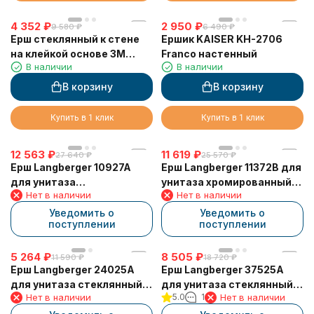
4 352
₽
2 950
₽
9 580
₽
6 490
₽
Ерш стеклянный к стене
Ершик KAISER KH-2706
на клейкой основе 3М
Franco настенный
В наличии
В наличии
LANGBERGER 30825A
В корзину
В корзину
Купить в 1 клик
Купить в 1 клик
12 563
₽
11 619
₽
27 640
₽
25 570
₽
Ерш Langberger 10927A
Ерш Langberger 11372B для
для унитаза
унитаза хромированный
Нет в наличии
Нет в наличии
керамический напольный
квадратный к стене
круглый
Уведомить о
Уведомить о
поступлении
поступлении
5 264
₽
8 505
₽
11 590
₽
18 720
₽
Ерш Langberger 24025A
Ерш Langberger 37525A
для унитаза стеклянный к
для унитаза стеклянный к
Нет в наличии
5.0
1
Нет в наличии
стене круглый
стене квадратный