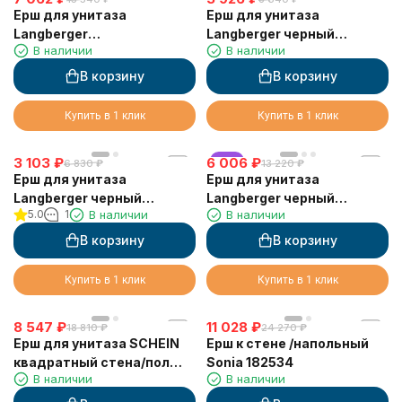
Ерш для унитаза
Ерш для унитаза
Langberger
Langberger черный
В наличии
В наличии
хромированный
круглый (напольный/к
напольный, палка 56 см
стене) 70871-BP
В корзину
В корзину
23027A
Купить в 1 клик
Купить в 1 клик
3 103
₽
6 006
хит
₽
6 830
₽
13 220
₽
Ерш для унитаза
Ерш для унитаза
Langberger черный
Langberger черный
5.0
1
В наличии
В наличии
стеклянный к стене
универсальный с
квадратный 11325A-BP
воронкой круглый 71171-BP
В корзину
В корзину
Купить в 1 клик
Купить в 1 клик
8 547
₽
11 028
₽
18 810
₽
24 270
₽
Ерш для унитаза SCHEIN
Ерш к стене /напольный
квадратный стена/пол
Sonia 182534
В наличии
В наличии
хромированный (9364CH)