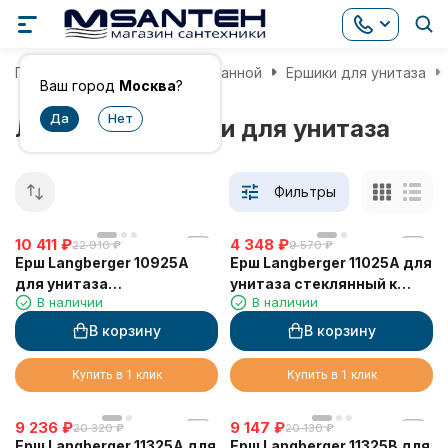
Главная
Аксессуары для ванной
Ершики для унитаза
Ваш город
Москва
?
Латунные ершики для унитаза
Фильтры
10 411
₽
4 348
₽
22 910
₽
9 570
₽
Ерш Langberger 10925A
Ерш Langberger 11025A для
для унитаза
унитаза стеклянный к
В наличии
В наличии
керамический к стене
стене круглый
круглый
В корзину
В корзину
Купить в 1 клик
Купить в 1 клик
9 236
₽
9 147
₽
20 320
₽
20 130
₽
Ерш Langberger 11325A для
Ерш Langberger 11325B для