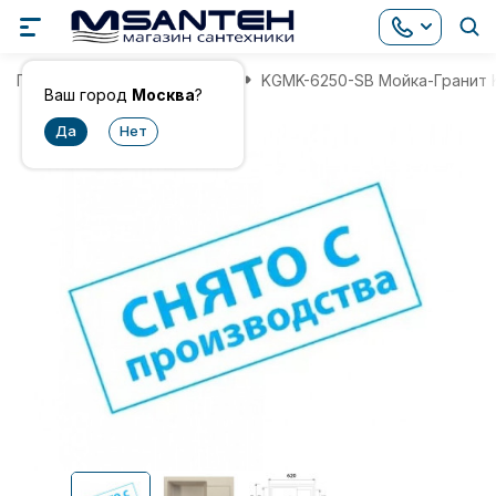
Главная
Мойки для кухни
KGMK-6250-SB Мойка-Гранит 
Ваш город
Москва
?