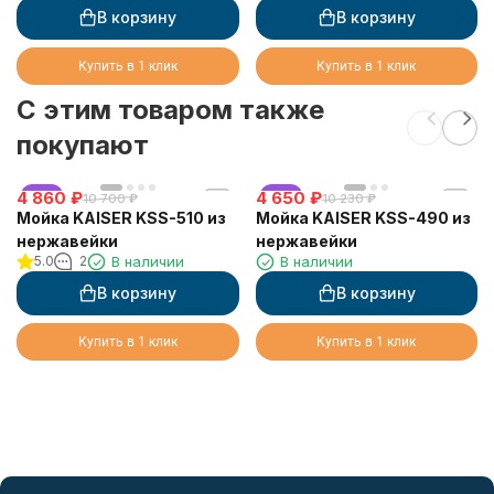
В корзину
В корзину
Купить в 1 клик
Купить в 1 клик
C этим товаром также
покупают
4 860
хит
₽
4 650
хит
₽
10 700
₽
10 230
₽
Мойка KAISER KSS-510 из
Мойка KAISER KSS-490 из
нержавейки
нержавейки
5.0
2
В наличии
В наличии
В корзину
В корзину
Купить в 1 клик
Купить в 1 клик