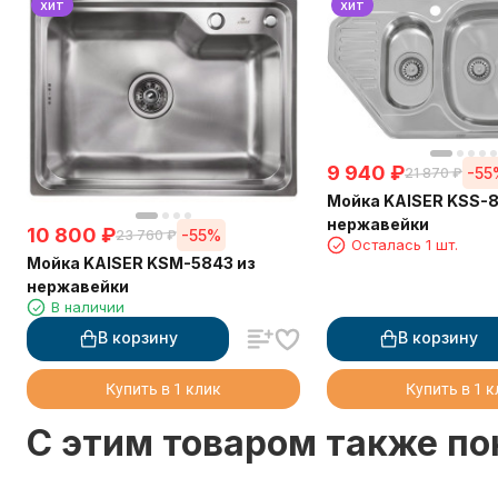
хит
хит
9 940
₽
-55
21 870
₽
Мойка KAISER KSS-8
нержавейки
10 800
₽
-55%
23 760
₽
Осталась 1 шт.
Мойка KAISER KSM-5843 из
нержавейки
В наличии
В корзину
В корзину
Купить в 1 клик
Купить в 1 
C этим товаром также п