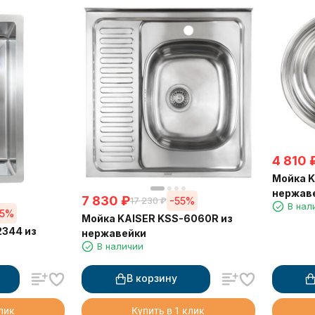
4 810
Мойка K
нержав
7 830
₽
-55%
17 230
₽
В нал
55%
Мойка KAISER KSS-6060R из
2344 из
нержавейки
В наличии
В корзину
клик
Купить в 1 клик