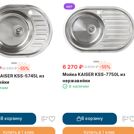
хит
6 270
₽
-55%
13 800
₽
₽
-55%
10 590
₽
Мойка KAISER KSS-7750L из
AISER KSS-5745L из
нержавейки
ейки
В наличии
ичии
В корзину
В корзину
Купить в 1 клик
Купить в 1 клик