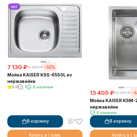
хит
7 130
₽
-55%
15 690
₽
Мойка KAISER KSS-6550L из
нержавейки
5.0
1
В наличии
13 400
₽
-
29 480
₽
Мойка KAISER KSM-
нержавейки
В наличии
В корзину
В корзину
Купить в 1 клик
Купить в 1 