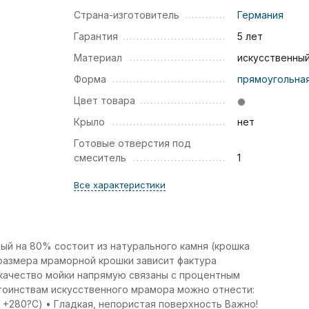
Страна-изготовитель
Германия
Гарантия
5 лет
Материал
искусственны
Форма
прямоугольна
Цвет товара
Крыло
нет
Готовые отверстия под
смеситель
1
Все характеристики
ый на 80% состоит из натурального камня (крошка
размера мраморной крошки зависит фактура
и качество мойки напрямую связаны с процентным
тоинствам искусственного мрамора можно отнести:
 +280?С) • Гладкая, непористая поверхность Важно!