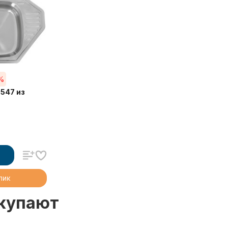
%
547 из
клик
окупают