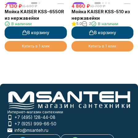
7 130
хит
₽
4 860
хит
₽
15 690
₽
10 700
₽
Мойка KAISER KSS-6550R
Мойка KAISER KSS-510 из
из нержавейки
нержавейки
В наличии
5.0
2
В наличии
В корзину
В корзину
Купить в 1 клик
Купить в 1 клик
Интернет-магазин сантехники
+7 (495) 128-44-08
+7 (925) 999-66-50
info@msanteh.ru