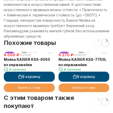
компонентов в искусственном камне. К достоинствам
искусственного мрамора можно отнести: • Практичность
• Химическая и термическая стойкость (до +280?С) •
Гладкая, непористая поверхность Важно! Мойка из
искусственного мрамора требует бережный уход.
Рекомендуем ухаживать мягкой губкой без использования
абразивных средств.
Похожие товары
6 050
хит
₽
6 270
хит
₽
13 310
₽
13 800
₽
Мойка KAISER KSS-6050
Мойка KAISER KSS-7750L
из нержавейки
из нержавейки
В наличии
В наличии
В корзину
В корзину
Купить в 1 клик
Купить в 1 клик
C этим товаром также
покупают