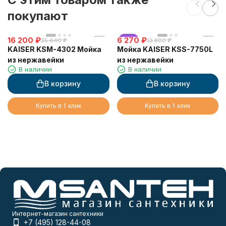
покупают
16 200
₽
6 270
хит
₽
35 640
₽
13 800
₽
KAISER KSM-4302 Мойка
Мойка KAISER KSS-7750L
из нержавейки
из нержавейки
В наличии
В наличии
В корзину
В корзину
Купить в 1 клик
Купить в 1 клик
Интернет-магазин сантехники
+7 (495) 128-44-08