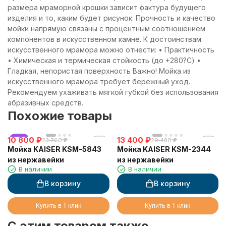
размера мраморной крошки зависит фактура будущего
изделия и то, каким будет рисунок. Прочность и качество
мойки напрямую связаны с процентным соотношением
компонентов в искусственном камне. К достоинствам
искусственного мрамора можно отнести: • Практичность
• Химическая и термическая стойкость (до +280?С) •
Гладкая, непористая поверхность Важно! Мойка из
искусственного мрамора требует бережный уход.
Рекомендуем ухаживать мягкой губкой без использования
абразивных средств.
Похожие товары
10 800
хит
₽
13 400
₽
23 760
₽
29 480
₽
Мойка KAISER KSM-5843
Мойка KAISER KSM-2344
из нержавейки
из нержавейки
В наличии
В наличии
В корзину
В корзину
Купить в 1 клик
Купить в 1 клик
C этим товаром также