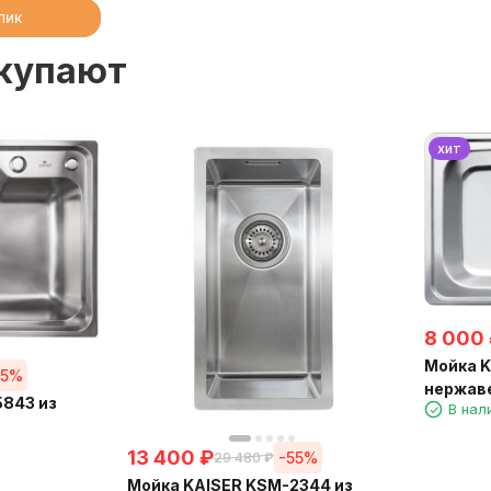
клик
окупают
хит
8 000
Мойка K
55%
нержаве
5843 из
В нал
13 400
₽
-55%
29 480
₽
Мойка KAISER KSM-2344 из