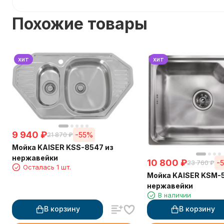
Похожие товары
хит
хит
9 940
₽
-55%
21 870
₽
Мойка KAISER KSS-8547 из
нержавейки
10 800
₽
-
23 760
₽
Осталась 1 шт.
Мойка KAISER KSM-
нержавейки
В наличии
В корзину
В корзину