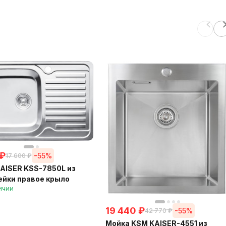
₽
-55%
17 600
₽
AISER KSS-7850L из
йки правое крыло
ичии
19 440
₽
-55%
42 770
₽
Мойка KSM KAISER-4551 из