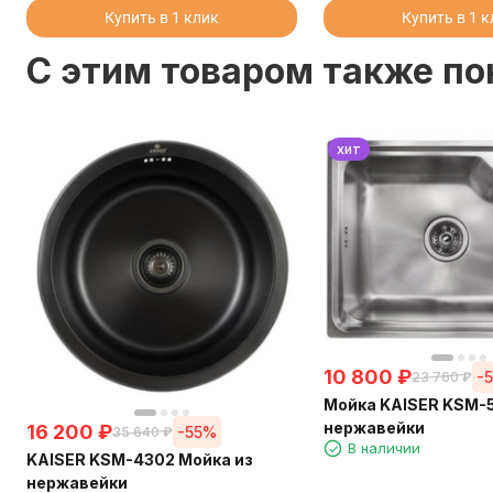
Купить в 1 клик
Купить в 1 
C этим товаром также п
хит
10 800
₽
-
23 760
₽
Мойка KAISER KSM-
нержавейки
16 200
₽
-55%
35 640
₽
В наличии
KAISER KSM-4302 Мойка из
нержавейки