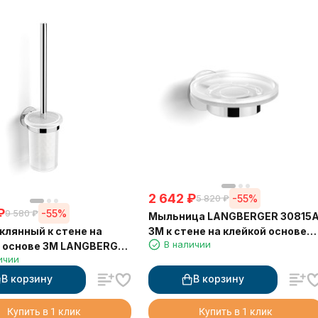
2 642
₽
-55%
5 820
₽
₽
-55%
9 580
₽
Мыльница LANGBERGER 30815
клянный к стене на
3М к стене на клейкой основе
В наличии
й основе 3М LANGBERGER
стекло
ичии
В корзину
В корзину
Купить в 1 клик
Купить в 1 клик