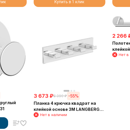
клик
Купить в 1 клик
2 266
Полоте
клейко
Нет в
30801C
3 673
₽
-55%
8 090
₽
круглый
Планка 4 крючка квадрат на
31
клейкой основе 3М LANGBERGER
Нет в наличии
71134