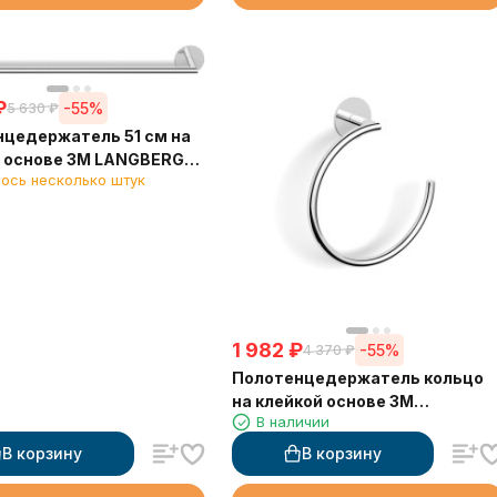
₽
-55%
5 630
₽
цедержатель 51 см на
й основе 3М LANGBERGER
ось несколько штук
1 982
₽
-55%
4 370
₽
Полотенцедержатель кольцо
на клейкой основе 3М
В наличии
LANGBERGER 30838A
В корзину
В корзину