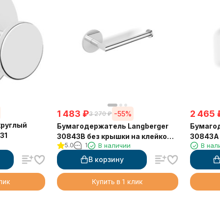
1 483
₽
2 465
-55%
3 270
₽
круглый
Бумагодержатель Langberger
Бумагод
31
30843B без крышки на клейкой
30843A 
5.0
1
В наличии
В нал
основе 3М
основе
В корзину
клик
Купить в 1 клик