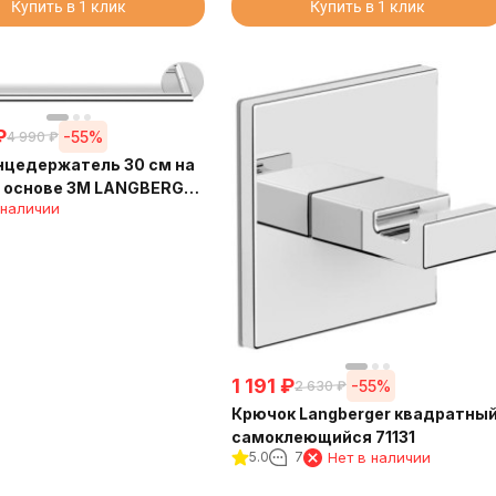
Купить в 1 клик
Купить в 1 клик
₽
-55%
4 990
₽
нцедержатель 30 см на
й основе 3М LANGBERGER
 наличии
1 191
₽
-55%
2 630
₽
Крючок Langberger квадратны
самоклеющийся 71131
5.0
7
Нет в наличии