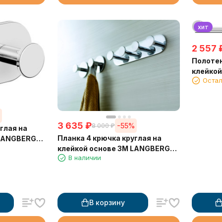
хит
2 557
Полотен
клейко
Остал
30801D
%
3 635
₽
-55%
8 000
₽
глая на
Планка 4 крючка круглая на
 LANGBERGER
клейкой основе 3М LANGBERGER
В наличии
72134
В корзину