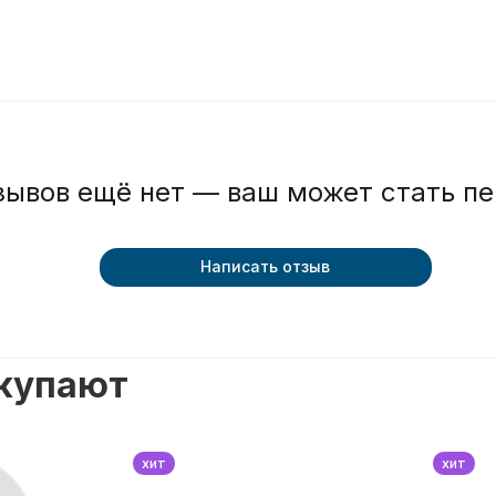
зывов ещё нет — ваш может стать п
Написать отзыв
окупают
хит
хит