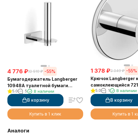
1 378
₽
4 776
₽
-55%
3 040
₽
-55%
10 510
₽
Крючок Langberger 
Бумагодержатель Langberger
самоклеющийся 721
10948A туалетной бумаги
5.0
1
В наличии
5.0
5
В наличии
вертикальный
В корзину
В корзину
Купить в 1 клик
Купить в 1 
Аналоги