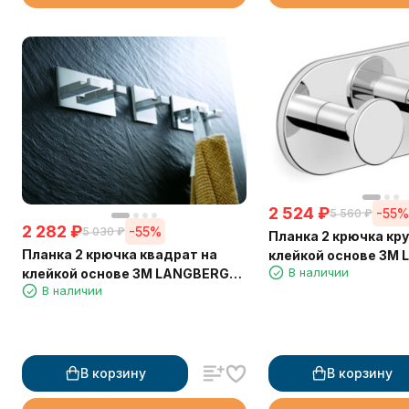
2 524
₽
-55
5 560
₽
2 282
₽
-55%
5 030
₽
Планка 2 крючка кру
Планка 2 крючка квадрат на
клейкой основе 3М
В наличии
клейкой основе 3М LANGBERGER
72132
В наличии
71132
В корзину
В корзину