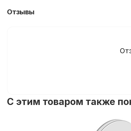
Отзывы
От
C этим товаром также п