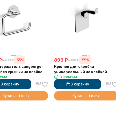
₽
896
₽
-55%
-55%
5 430
₽
1 980
₽
ержатель Langberger
Крючок для скребка
без крышки на клейкой
универсальный на клейкой
ичии
В наличии
 3М
основе LANGBERGER 75183-10-
00
В корзину
В корзину
Купить в 1 клик
Купить в 1 клик