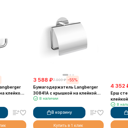
3 588
₽
%
-55%
7 900
₽
4 352
angberger
Бумагодержатель Langberger
Ерш сте
на клейкой
30841A с крышкой на клейкой
В наличии
клейко
основе 3М
В нал
30825A
В корзину
клик
Купить в 1 клик