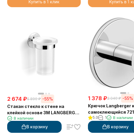
Купить в 1 клик
Купить в 1 
1 378
₽
2 674
₽
-55%
3 040
₽
-55%
5 890
₽
Крючок Langberger 
Стакан стекло к стене на
самоклеющийся 721
клейкой основе 3М LANGBERGER
5.0
1
В наличии
В наличии
30811A
В корзину
В корзину