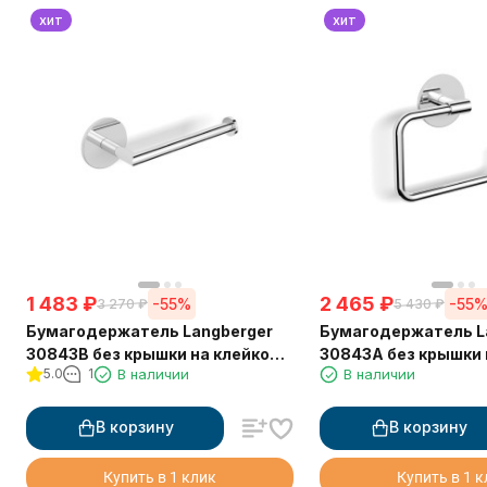
хит
хит
1 483
₽
2 465
₽
-55%
-55
3 270
₽
5 430
₽
Бумагодержатель Langberger
Бумагодержатель L
30843B без крышки на клейкой
30843A без крышки 
5.0
1
В наличии
В наличии
основе 3М
основе 3М
В корзину
В корзину
Купить в 1 клик
Купить в 1 