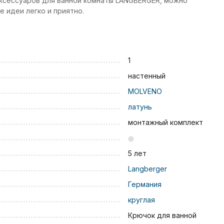
ксессуаров для ванной комнаты LANGBERGER, можно
 идеи легко и приятно.
1
настенный
MOLVENO
латунь
монтажный комплект
5 лет
Langberger
Германия
круглая
Крючок для ванной