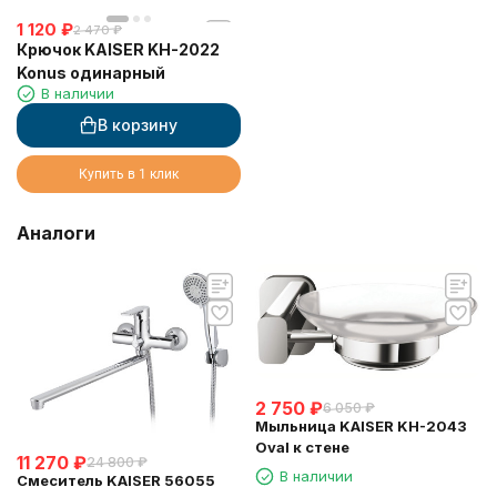
1 120
₽
2 470
₽
Крючок KAISER KH-2022
Konus одинарный
В наличии
В корзину
Купить в 1 клик
Аналоги
2 750
₽
6 050
₽
Мыльница KAISER KH-2043
Oval к стене
11 270
₽
24 800
₽
В наличии
Смеситель KAISER 56055