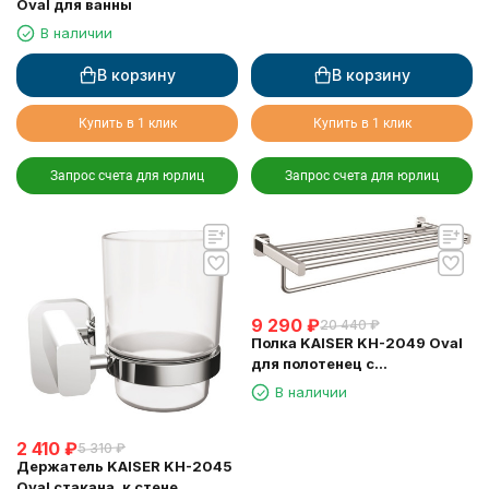
Oval для ванны
В наличии
В корзину
В корзину
Купить в 1 клик
Купить в 1 клик
Запрос счета для юрлиц
Запрос счета для юрлиц
9 290
₽
20 440
₽
Полка KAISER KH-2049 Oval
для полотенец с
держателем
В наличии
2 410
₽
5 310
₽
Держатель KAISER KH-2045
Oval стакана, к стене