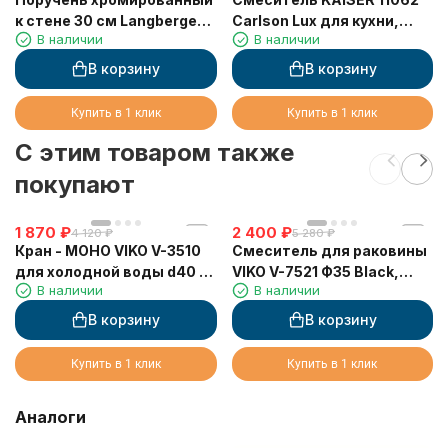
к стене 30 см Langberger
Carlson Lux для кухни,
В наличии
В наличии
11056A
хром
В корзину
В корзину
Купить в 1 клик
Купить в 1 клик
C этим товаром также
покупают
1 870
₽
2 400
₽
4 120
₽
5 280
₽
Кран - МОНО VIKO V-3510
Смеситель для раковины
для холодной воды d40 с
VIKO V-7521 Ф35 Black,
В наличии
В наличии
гибким изливом и гайкой
латунь
В корзину
В корзину
Купить в 1 клик
Купить в 1 клик
Аналоги