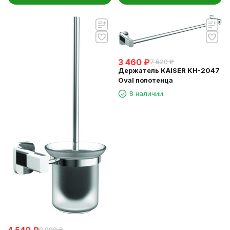
3 460
₽
7 620
₽
Держатель KAISER KH-2047
Oval полотенца
В наличии
4 540
₽
9 990
₽