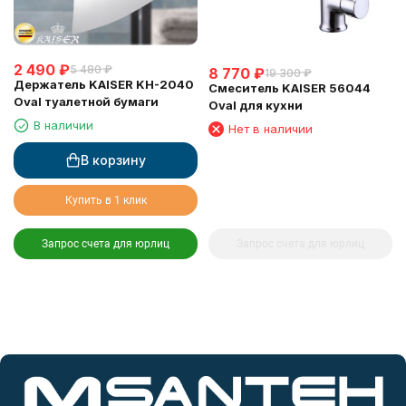
2 490
₽
5 480
₽
8 770
₽
19 300
₽
Держатель KAISER KH-2040
Смеситель KAISER 56044
Oval туалетной бумаги
Oval для кухни
В наличии
Нет в наличии
В корзину
Купить в 1 клик
Запрос счета для юрлиц
Запрос счета для юрлиц