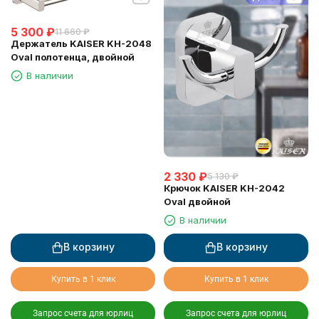
5 300
₽
11 660
₽
Держатель KAISER KH-2048
Oval полотенца, двойной
В наличии
2 330
₽
5 130
₽
Крючок KAISER KH-2042
Oval двойной
В наличии
В корзину
В корзину
Купить в 1 клик
Купить в 1 клик
Запрос счета для юрлиц
Запрос счета для юрлиц