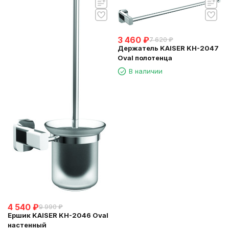
3 460
₽
7 620
₽
Держатель KAISER KH-2047
Oval полотенца
В наличии
4 540
₽
9 990
₽
Ершик KAISER KH-2046 Oval
настенный