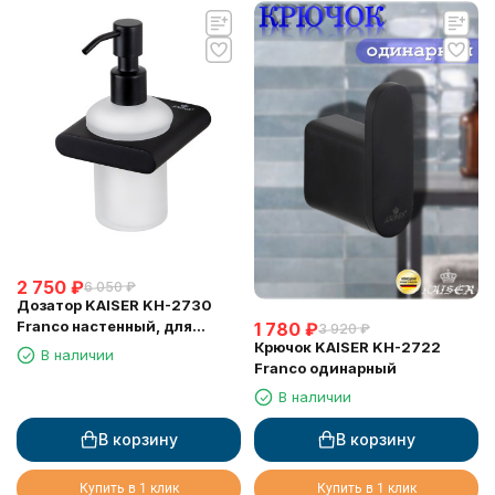
2 750
₽
6 050
₽
Дозатор KAISER KH-2730
Franco настенный, для
1 780
₽
3 920
₽
жидкого мыла, черный
Крючок KAISER KH-2722
В наличии
матовый
Franco одинарный
В наличии
В корзину
В корзину
Купить в 1 клик
Купить в 1 клик