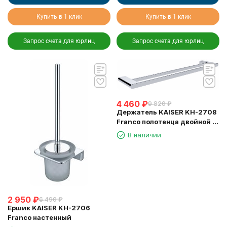
Купить в 1 клик
Купить в 1 клик
Запрос счета для юрлиц
Запрос счета для юрлиц
4 460
₽
9 820
₽
Держатель KAISER KH-2708
Franco полотенца двойной L-
60 см
В наличии
2 950
₽
6 490
₽
Ершик KAISER KH-2706
Franco настенный