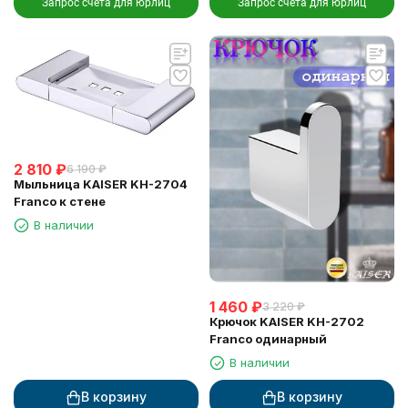
Запрос счета для юрлиц
Запрос счета для юрлиц
2 810
₽
6 190
₽
Мыльница KAISER KH-2704
Franco к стене
В наличии
1 460
₽
3 220
₽
Крючок KAISER KH-2702
Franco одинарный
В наличии
В корзину
В корзину