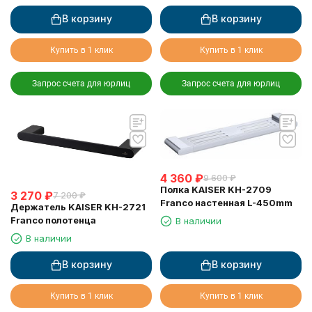
В корзину
В корзину
Купить в 1 клик
Купить в 1 клик
Запрос счета для юрлиц
Запрос счета для юрлиц
4 360
₽
9 600
₽
Полка KAISER KH-2709
3 270
₽
7 200
₽
Franco настенная L-450mm
Держатель KAISER KH-2721
Franco полотенца
В наличии
В наличии
В корзину
В корзину
Купить в 1 клик
Купить в 1 клик