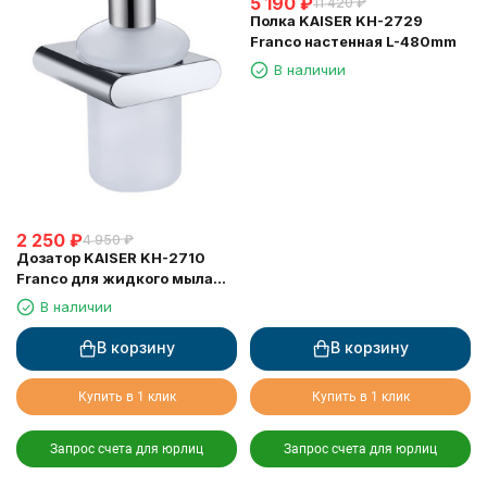
5 190
₽
11 420
₽
Полка KAISER KH-2729
Franco настенная L-480mm
В наличии
2 250
₽
4 950
₽
Дозатор KAISER KH-2710
Franco для жидкого мыла
настенный
В наличии
В корзину
В корзину
Купить в 1 клик
Купить в 1 клик
Запрос счета для юрлиц
Запрос счета для юрлиц