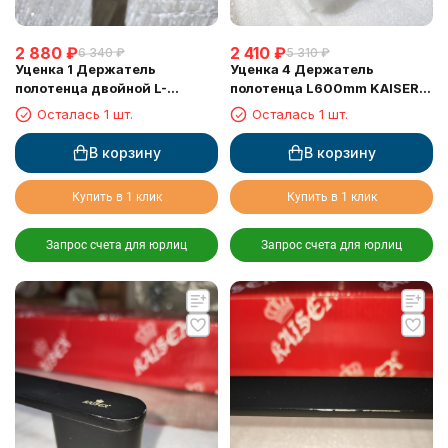
2 880
₽
2 410
₽
6 340
₽
5 310
₽
Уценка 1 Держатель
Уценка 4 Держатель
полотенца двойной L-
полотенца L600mm KAISER
600mm KAISER KH-2728
KH-2727 60 см
Осталась 1 шт.
Осталась 1 шт.
В корзину
В корзину
Купить в 1 клик
Купить в 1 клик
Запрос счета для юрлиц
Запрос счета для юрлиц