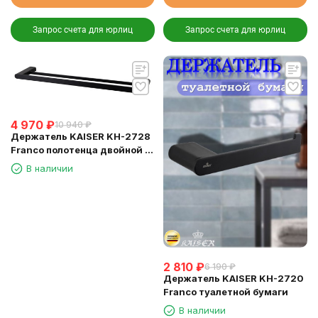
Запрос счета для юрлиц
Запрос счета для юрлиц
4 970
₽
10 940
₽
Держатель KAISER KH-2728
Franco полотенца двойной L-
60 см
В наличии
2 810
₽
6 190
₽
Держатель KAISER KH-2720
Franco туалетной бумаги
В наличии