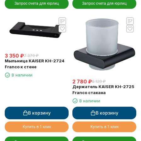
Запрос счета для юрлиц
Запрос счета для юрлиц
3 350
₽
7 370
₽
Мыльница KAISER KH-2724
Franco к стене
В наличии
2 780
₽
6 120
₽
Держатель KAISER KH-2725
Franco стакана
В наличии
В корзину
В корзину
Купить в 1 клик
Купить в 1 клик