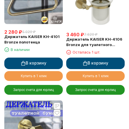
2 280
₽
5 020
₽
3 460
₽
7 620
₽
Держатель KAISER KH-4101
Держатель KAISER KH-4106
Bronze полотенца
Bronze для туалетного
В наличии
ершика, настенный
Осталась 1 шт.
В корзину
В корзину
Купить в 1 клик
Купить в 1 клик
Запрос счета для юрлиц
Запрос счета для юрлиц