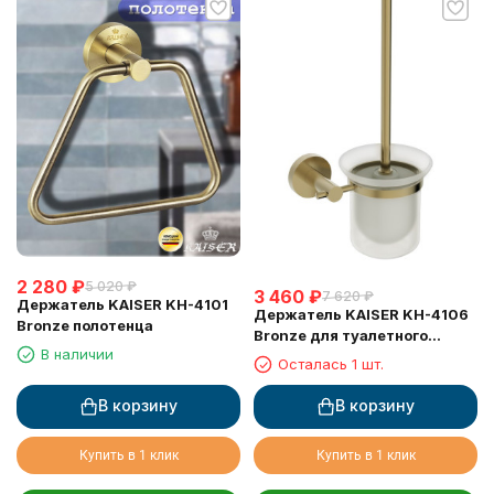
2 280
₽
5 020
₽
3 460
₽
7 620
₽
Держатель KAISER KH-4101
Держатель KAISER KH-4106
Bronze полотенца
Bronze для туалетного
В наличии
ершика, настенный
Осталась 1 шт.
В корзину
В корзину
Купить в 1 клик
Купить в 1 клик