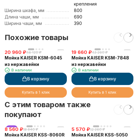
крепления
Ширина шкафа, мм
800
Длина чаши, мм
690
Ширина чаши, мм
390
Похожие товары
20 960
₽
19 660
₽
46 120
₽
43 260
₽
Мойка KAISER KSM-6045
Мойка KAISER KSM-7848
из нержавейки
из нержавейки
В наличии
В наличии
В корзину
В корзину
Купить в 1 клик
Купить в 1 клик
C этим товаром также
покупают
8 560
хит
₽
5 570
₽
18 840
₽
12 260
₽
Мойка KAISER KSS-8060R
Мойка KAISER KSS-5050