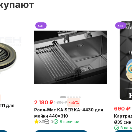
окупают
хит
хит
2 180
₽
-55%
4 800
₽
111 для
690
₽
1
Ролл-Мат KAISER KA-4430 для
Картрид
мойки 440x310
5.0
3
В наличии
Ø35 син
В нал