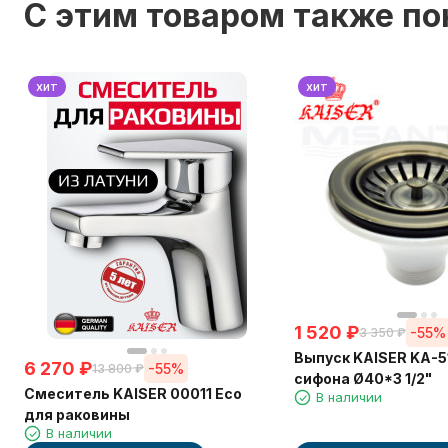
C этим товаром также п
хит
хит
1 520
₽
-55%
3 350
₽
Выпуск KAISER KA-5
6 270
₽
-55%
13 800
₽
сифона Ø40*3 1/2"
Смеситель KAISER 00011 Eco
В наличии
для раковины
В наличии