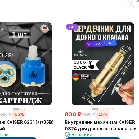
хит
830
₽
-55%
-55%
 520
₽
1 830
₽
ж KAISER 6231 (art35B)
Внутренний механизм KAISER
ий
0824 для донного клапана клик
ичии
В наличии
клак