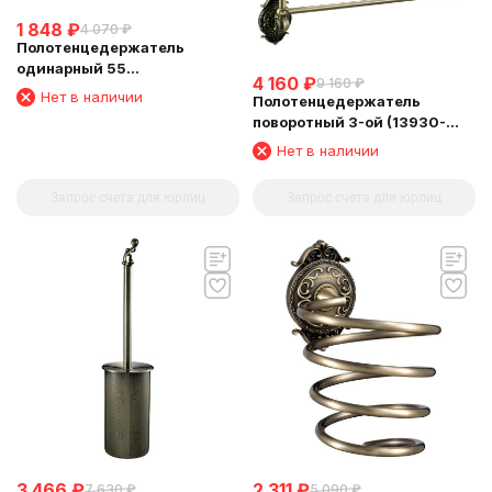
1 848
₽
4 070
₽
Полотенцедержатель
одинарный 55
4 160
₽
9 160
₽
см(13960/BRONZE)
Нет в наличии
Полотенцедержатель
поворотный 3-ой (13930-
3/BRONZE)
Нет в наличии
Запрос счета для юрлиц
Запрос счета для юрлиц
3 466
₽
2 311
₽
7 630
₽
5 090
₽