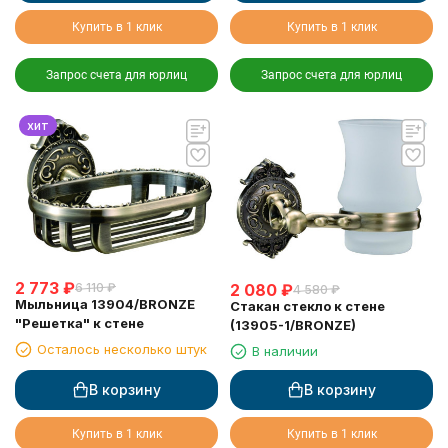
Купить в 1 клик
Купить в 1 клик
Запрос счета для юрлиц
Запрос счета для юрлиц
хит
2 773
₽
6 110
₽
2 080
₽
4 580
₽
Мыльница 13904/BRONZE
Стакан стекло к стене
"Решетка" к стене
(13905-1/BRONZE)
Осталось несколько штук
В наличии
В корзину
В корзину
Купить в 1 клик
Купить в 1 клик