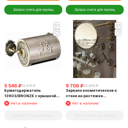
Запрос счета для юрлиц
Запрос счета для юрлиц
5 546
₽
9 706
₽
12 210
₽
21 360
₽
Бумагодержатель
Зеркало косметическое к
13903/BRONZE с крышкой
стене на растяжке
закрытый
(13992/BRONZE)
Нет в наличии
Нет в наличии
Запрос счета для юрлиц
Запрос счета для юрлиц