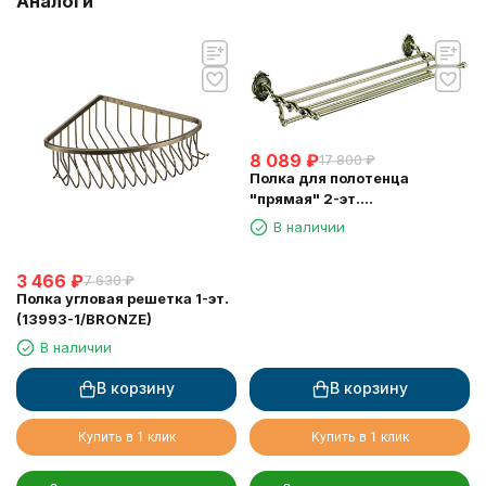
Аналоги
8 089
₽
17 800
₽
Полка для полотенца
"прямая" 2-эт.
(13921/BRONZE)
В наличии
3 466
₽
7 630
₽
Полка угловая решетка 1-эт.
(13993-1/BRONZE)
В наличии
В корзину
В корзину
Купить в 1 клик
Купить в 1 клик