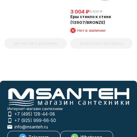
3 004
₽
6 610
₽
Ерш стекло к стене
(13907/BRONZE)
Нет в наличии
Запрос счета для юрлиц
Запрос счета для юрлиц
Интернет-магазин сантехники
+7 (495) 128-44-08
+7 (925) 999-66-50
info@msanteh.ru