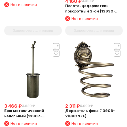
4 160
₽
9 160
₽
см(13960/BRONZE)
Нет в наличии
Полотенцедержатель
поворотный 3-ой (13930-
3/BRONZE)
Нет в наличии
Запрос счета для юрлиц
Запрос счета для юрлиц
3 466
₽
2 311
₽
7 630
₽
5 090
₽
Ерш металлический
Держатель фена (13908-
напольный (13907-
2/BRONZE)
2B/BRONZE)
Нет в наличии
Нет в наличии