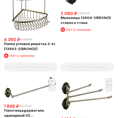
2 080
₽
4 580
₽
Мыльница 13904-1/BRONZE
стекло к стене
Нет в наличии
4 390
₽
9 660
₽
Полка угловая решетка 2-эт.
(13993-2/BRONZE)
Нет в наличии
Запрос счета для юрлиц
Запрос счета для юрлиц
1 848
₽
4 070
₽
Полотенцедержатель
одинарный 55