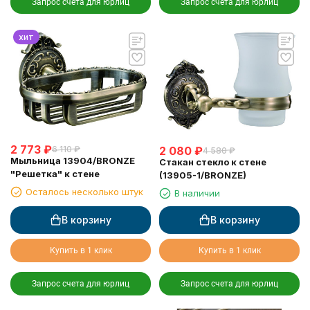
Запрос счета для юрлиц
Запрос счета для юрлиц
хит
2 773
₽
6 110
₽
2 080
₽
4 580
₽
Мыльница 13904/BRONZE
Стакан стекло к стене
"Решетка" к стене
(13905-1/BRONZE)
Осталось несколько штук
В наличии
В корзину
В корзину
Купить в 1 клик
Купить в 1 клик
Запрос счета для юрлиц
Запрос счета для юрлиц