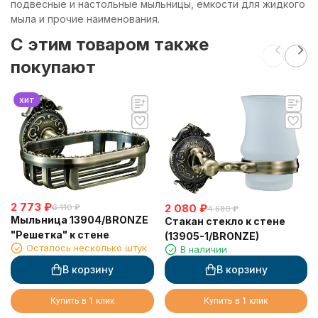
подвесные и настольные мыльницы, емкости для жидкого
мыла и прочие наименования.
C этим товаром также
покупают
хит
2 773
₽
2 080
₽
6 110
₽
4 580
₽
Мыльница 13904/BRONZE
Стакан стекло к стене
"Решетка" к стене
(13905-1/BRONZE)
Осталось несколько штук
В наличии
В корзину
В корзину
Купить в 1 клик
Купить в 1 клик