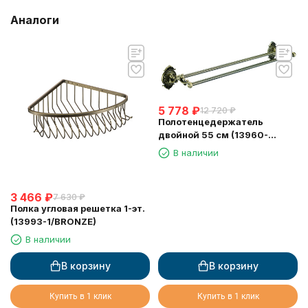
Аналоги
5 778
₽
12 720
₽
Полотенцедержатель
двойной 55 см (13960-
2/BRONZE)
В наличии
3 466
₽
7 630
₽
Полка угловая решетка 1-эт.
(13993-1/BRONZE)
В наличии
В корзину
В корзину
Купить в 1 клик
Купить в 1 клик