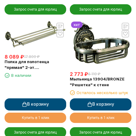
Запрос счета для юрлиц
Запрос счета для юрлиц
хит
8 089
₽
17 800
₽
Полка для полотенца
"прямая" 2-эт.
(13921/BRONZE)
2 773
₽
6 110
₽
В наличии
Мыльница 13904/BRONZE
"Решетка" к стене
Осталось несколько штук
В корзину
В корзину
Купить в 1 клик
Купить в 1 клик
Запрос счета для юрлиц
Запрос счета для юрлиц