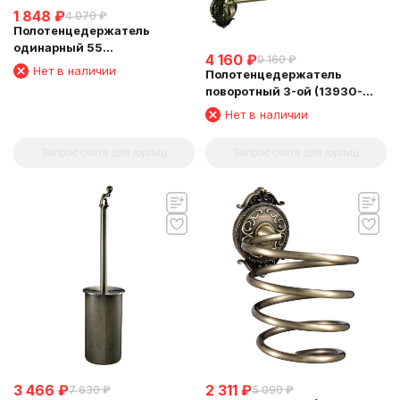
1 848
₽
4 070
₽
Полотенцедержатель
одинарный 55
4 160
₽
9 160
₽
см(13960/BRONZE)
Нет в наличии
Полотенцедержатель
поворотный 3-ой (13930-
3/BRONZE)
Нет в наличии
Запрос счета для юрлиц
Запрос счета для юрлиц
3 466
₽
2 311
₽
7 630
₽
5 090
₽