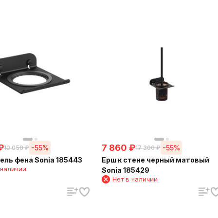
₽
7 860
₽
-55%
-55%
10 050
₽
17 300
₽
ль фена Sonia 185443
Ерш к стене черный матовый
 наличии
Sonia 185429
Нет в наличии