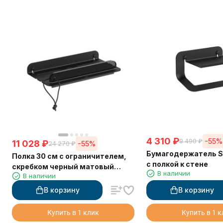
4 310
₽
-55%
9 490
₽
11 028
₽
-55%
24 270
₽
Бумагодержатель S
Полка 30 см с ограничителем,
с полкой к стене
скребком черный матовый
В наличии
В наличии
Sonia 185306
В корзину
В корзину
Купить в 1 клик
Купить в 1 