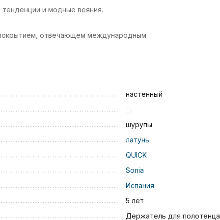
 тенденции и модные веяния.
м покрытием, отвечающем международным
настенный
шурупы
латунь
QUICK
Sonia
Испания
5 лет
Держатель для полотенца