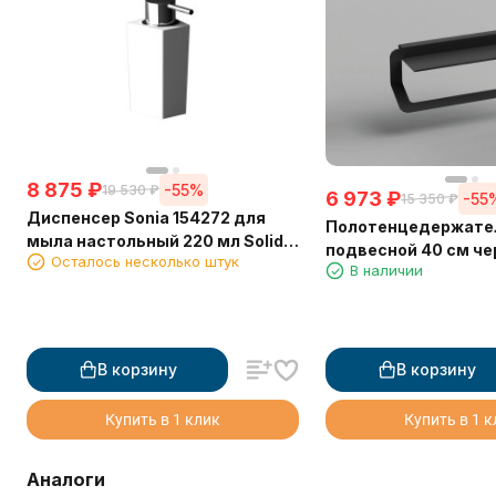
8 875
₽
-55%
19 530
₽
6 973
₽
-55
15 350
₽
Диспенсер Sonia 154272 для
Полотенцедержате
мыла настольный 220 мл Solid
подвесной 40 см ч
Осталось несколько штук
Surface (Минеральный
В наличии
матовый Sonia 1769
композитный материал)
В корзину
В корзину
Купить в 1 клик
Купить в 1 
Аналоги