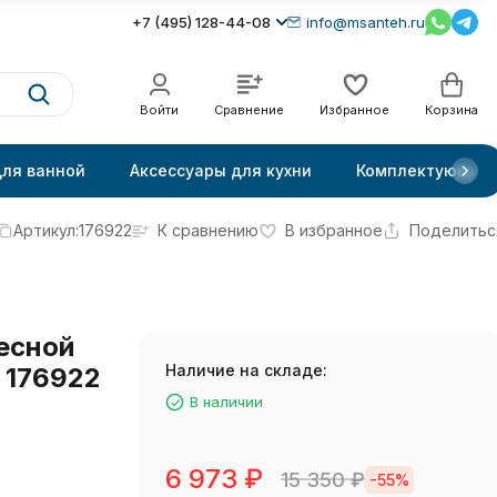
+7 (495) 128-44-08
info@msanteh.ru
Войти
Сравнение
Избранное
Корзина
для ванной
Аксессуары для кухни
Комплектующие
Артикул:
176922
К сравнению
В избранное
Поделитьс
есной
Наличие на складе:
 176922
В наличии
6 973
₽
15 350
₽
-55%