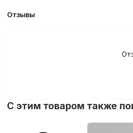
Отзывы
От
C этим товаром также п