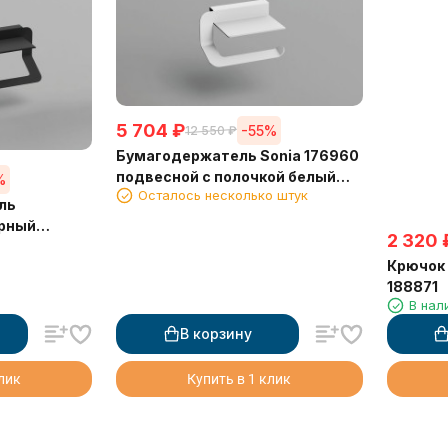
5 704
₽
-55%
12 550
₽
Бумагодержатель Sonia 176960
подвесной с полочкой белый
%
Осталось несколько штук
матовый
ль
ерный
2 320
15
Крючок 
188871
В нал
В корзину
клик
Купить в 1 клик