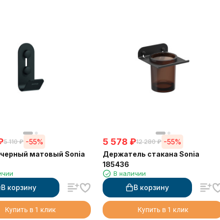
₽
5 578
₽
-55%
-55%
5 110
₽
12 280
₽
черный матовый Sonia
Держатель стакана Sonia
185436
ичии
В наличии
В корзину
В корзину
Купить в 1 клик
Купить в 1 клик