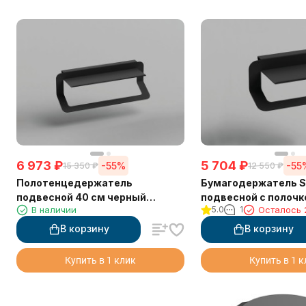
6 973
₽
5 704
₽
-55%
-55
15 350
₽
12 550
₽
Полотенцедержатель
Бумагодержатель S
подвесной 40 см черный
подвесной с полочк
В наличии
5.0
1
Осталось 
матовый Sonia 176915
матовый
В корзину
В корзину
Купить в 1 клик
Купить в 1 