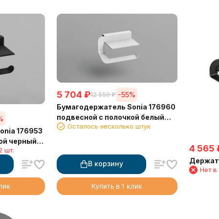
5 704
₽
-55%
12 550
₽
Бумагодержатель Sonia 176960
подвесной с полочкой белый
%
Осталось несколько штук
матовый
onia 176953
ой черный
4 565
2 шт.
Держате
В корзину
Нет в
клик
Купить в 1 клик