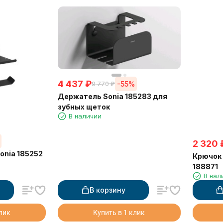
4 437
₽
-55%
9 770
₽
Держатель Sonia 185283 для
зубных щеток
В наличии
2 320
onia 185252
Крючок 
188871
В нал
В корзину
клик
Купить в 1 клик