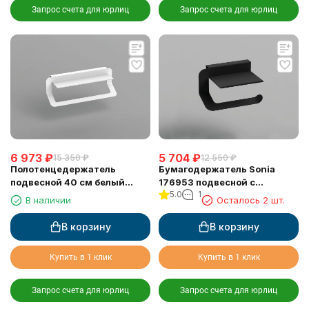
Запрос счета для юрлиц
Запрос счета для юрлиц
6 973
₽
5 704
₽
15 350
₽
12 550
₽
Полотенцедержатель
Бумагодержатель Sonia
подвесной 40 см белый
176953 подвесной с
5.0
1
матовый Sonia 176922
полочкой черный матовый
В наличии
Осталось 2 шт.
В корзину
В корзину
Купить в 1 клик
Купить в 1 клик
Запрос счета для юрлиц
Запрос счета для юрлиц