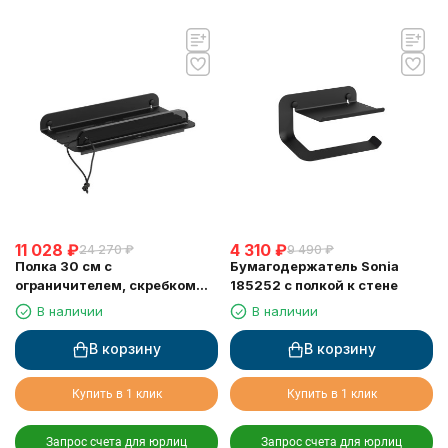
11 028
₽
4 310
₽
24 270
₽
9 490
₽
Полка 30 см с
Бумагодержатель Sonia
ограничителем, скребком
185252 с полкой к стене
черный матовый Sonia
В наличии
В наличии
185306
В корзину
В корзину
Купить в 1 клик
Купить в 1 клик
Запрос счета для юрлиц
Запрос счета для юрлиц