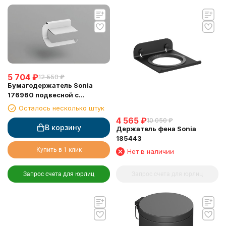
5 704
₽
12 550
₽
Бумагодержатель Sonia
176960 подвесной с
полочкой белый матовый
Осталось несколько штук
4 565
₽
10 050
₽
В корзину
Держатель фена Sonia
185443
Купить в 1 клик
Нет в наличии
Запрос счета для юрлиц
Запрос счета для юрлиц