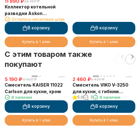
11 890
₽
26 160
₽
Коллектор котельной
разводки Askon
Осталось несколько штук
КК-25М/125/32/4
В корзину
В корзину
Купить в 1 клик
Купить в 1 клик
C этим товаром также
покупают
5 190
₽
2 460
₽
11 420
₽
5 420
₽
Смеситель KAISER 11022
Смеситель VIKO V-3250
Carlson для кухни, хром
для кухни, с гибким
В наличии
5.0
3
В наличии
изливом, коричневый
В корзину
В корзину
Купить в 1 клик
Купить в 1 клик