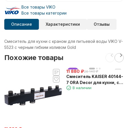
Все товары VIKO
Все товары категории
Описание
Характеристики
Отзывы
Смеситель для кухни с краном для питьевой воды VIKO V-
5523 с черным гибким изливом Gold
Похожие товары
11 880
хит
₽
26 140
₽
Смеситель KAISER 40144-
7 ORA Decor для кухни, с
В наличии
краном для питьевой
воды, бежевый мрамор