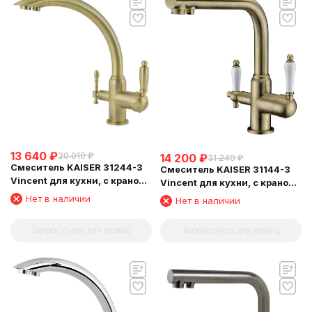
13 640
₽
30 010
₽
14 200
₽
31 240
₽
Смеситель KAISER 31244-3
Смеситель KAISER 31144-3
Vincent для кухни, с краном
Vincent для кухни, с краном
для питьевой воды,
для питьевой воды,
Нет в наличии
Нет в наличии
бронзовый
бронзовый
Запрос счета для юрлиц
Запрос счета для юрлиц