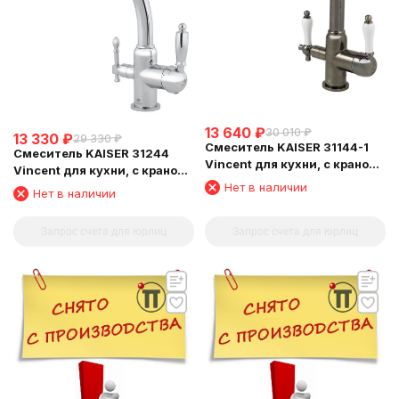
13 640
₽
30 010
₽
13 330
₽
29 330
₽
Смеситель KAISER 31144-1
Смеситель KAISER 31244
Vincent для кухни, с краном
Vincent для кухни, с краном
для питьевой воды, бронза
для питьевой воды, хром
Нет в наличии
Нет в наличии
состаренная
Запрос счета для юрлиц
Запрос счета для юрлиц