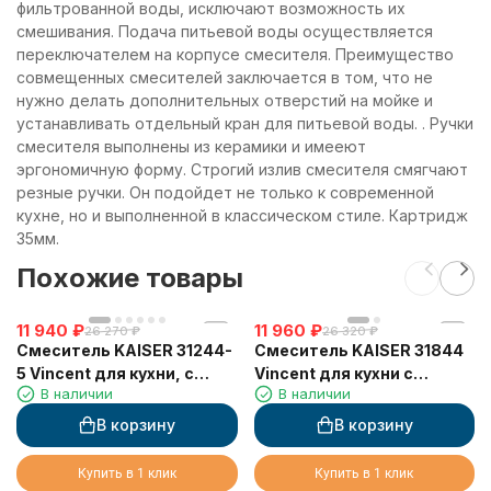
фильтрованной воды, исключают возможность их
смешивания. Подача питьевой воды осуществляется
переключателем на корпусе смесителя. Преимущество
совмещенных смесителей заключается в том, что не
нужно делать дополнительных отверстий на мойке и
устанавливать отдельный кран для питьевой воды. . Ручки
смесителя выполнены из керамики и имееют
эргономичную форму. Строгий излив смесителя смягчают
резные ручки. Он подойдет не только к современной
кухне, но и выполненной в классическом стиле. Картридж
35мм.
Похожие товары
11 940
₽
11 960
₽
26 270
₽
26 320
₽
Смеситель KAISER 31244-
Смеситель KAISER 31844
5 Vincent для кухни, с
Vincent для кухни с
В наличии
В наличии
краном для питьевой
краном для питьевой
воды, черный металлик
воды
В корзину
В корзину
Купить в 1 клик
Купить в 1 клик