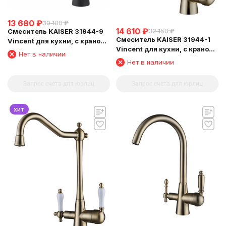
13 680
₽
30 100
₽
14 610
₽
Смеситель KAISER 31944-9
32 150
₽
Смеситель KAISER 31944-1
Vincent для кухни, с краном
Vincent для кухни, с краном
для питьевой воды, черный
Нет в наличии
для питьевой воды,
матовый
Нет в наличии
бронзовый
Запрос счета для юрлиц
Запрос счета для юрлиц
хит