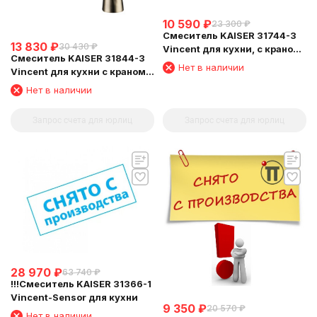
10 590
₽
23 300
₽
Смеситель KAISER 31744-3
13 830
₽
30 430
₽
Vincent для кухни, с краном
Смеситель KAISER 31844-3
для питьевой воды,
Нет в наличии
Vincent для кухни с краном
бронзовый
для питьевой воды
Нет в наличии
Запрос счета для юрлиц
Запрос счета для юрлиц
28 970
₽
63 740
₽
!!!Смеситель KAISER 31366-1
Vincent-Sensor для кухни
9 350
₽
20 570
₽
Нет в наличии