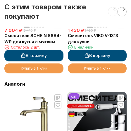
C этим товаром также
покупают
7 004
₽
1 430
₽
15 410
₽
3 150
₽
Смеситель SCHEIN 8684-
Смеситель VIKO V-1313
WP для кухни с мягким
для кухни
Осталось 2 шт.
В наличии
изливом и подключением
фильтра, белый
В корзину
В корзину
Купить в 1 клик
Купить в 1 клик
Аналоги
хит