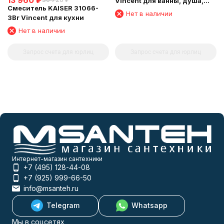
13 960
₽
Vincent для ванны, душа,
Смеситель KAISER 31066-
биде, Бронза
Нет в наличии
3Br Vincent для кухни
Нет в наличии
Запрос счета для юрлиц
Запрос счета для юрлиц
Интернет-магазин сантехники
+7 (495) 128-44-08
+7 (925) 999-66-50
info@msanteh.ru
Telegram
Whatsapp
Мы в соцсетях