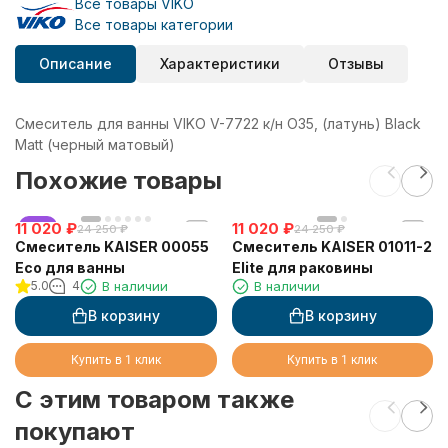
Все товары VIKO
Все товары категории
Описание
Характеристики
Отзывы
Смеситель для ванны VIKO V-7722 к/н O35, (латунь) Black
Matt (черный матовый)
Похожие товары
11 020
хит
₽
11 020
₽
24 250
₽
24 250
₽
Смеситель KAISER 00055
Смеситель KAISER 01011-2
Eco для ванны
Elite для раковины
5.0
4
В наличии
В наличии
В корзину
В корзину
Купить в 1 клик
Купить в 1 клик
C этим товаром также
покупают