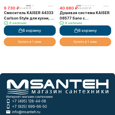
9 730
₽
40 680
₽
21 410
₽
89 500
₽
Смеситель KAISER 44333
Душевая система KAISER
Carlson Style для кухни, с
08577 Sano с
В наличии
В наличии
краном для питьевой
термостатом, скрытого
воды, хром
монтажа (кронштейн
В корзину
В корзину
0160)
Купить в 1 клик
Купить в 1 клик
Интернет-магазин сантехники
+7 (495) 128-44-08
+7 (925) 999-66-50
info@msanteh.ru