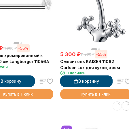
₽
-55%
11 660
₽
5 300
₽
-55%
11 660
₽
ь хромированный к
Смеситель KAISER 11062
0 см Langberger 11056A
ичии
Carlson Lux для кухни, хром
В наличии
В корзину
В корзину
Купить в 1 клик
Купить в 1 клик
хит