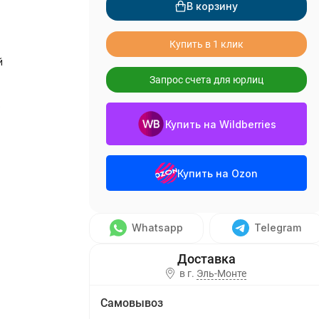
В корзину
Купить в 1 клик
й
Запрос счета для юрлиц
о
Купить на Wildberries
Купить на Ozon
Whatsapp
Telegram
в г.
Эль-Монте
Самовывоз