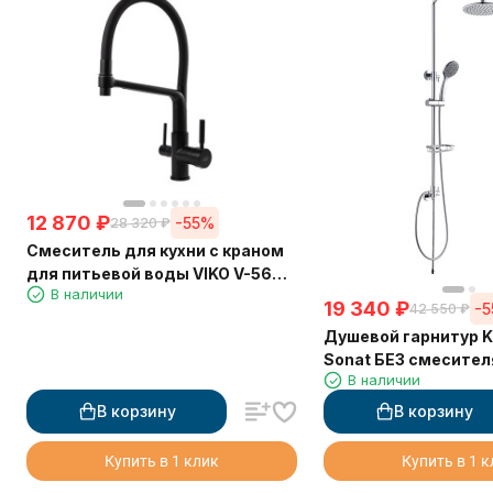
12 870
₽
-55%
28 320
₽
Смеситель для кухни с краном
для питьевой воды VIKO V-5602
В наличии
Ø35 с черным гибким изливом
19 340
₽
-
42 550
₽
Black Matt (латунь)
Душевой гарнитур K
Sonat БЕЗ смесител
В наличии
В корзину
В корзину
Купить в 1 клик
Купить в 1 