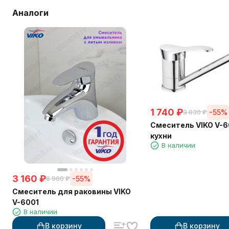
Аналоги
1 740
₽
-55%
3 830
₽
Смеситель VIKO V-6
кухни
В наличии
3 160
₽
-55%
6 960
₽
Смеситель для раковины VIKO
V-6001
В наличии
В корзину
В корзину