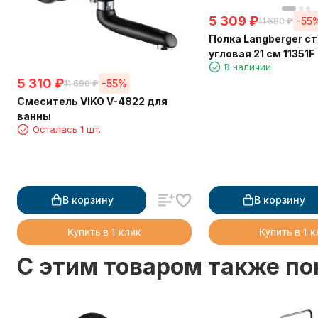
5 309
₽
-55
11 680
₽
Полка Langberger с
угловая 21 см 11351F
В наличии
5 310
₽
-55%
11 690
₽
Смеситель VIKO V-4822 для
ванны
Осталась 1 шт.
В корзину
В корзину
Купить в 1 клик
Купить в 1 
C этим товаром также п