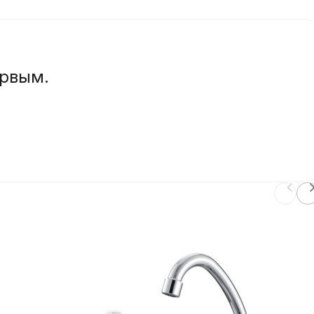
ервым.