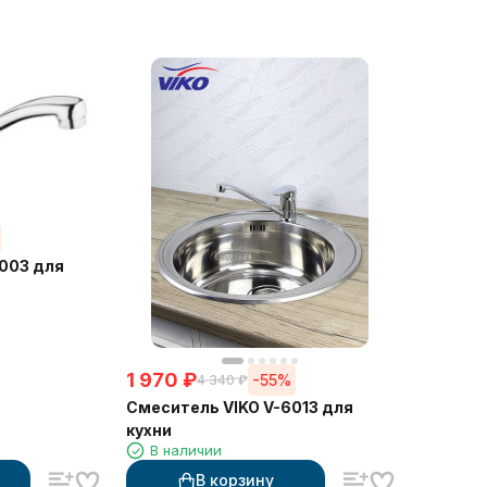
003 для
1 970
₽
-55%
4 340
₽
Смеситель VIKO V-6013 для
кухни
В наличии
В корзину