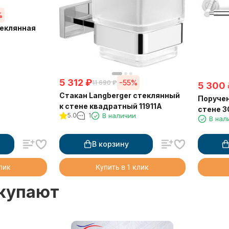
%
теклянная
5 312
₽
-55%
11 690
₽
5 300
Стакан Langberger стеклянный
Поручен
к стене квадратный 11911A
стене 3
5.0
1
В наличии
В нал
В корзину
клик
Купить в 1 клик
окупают