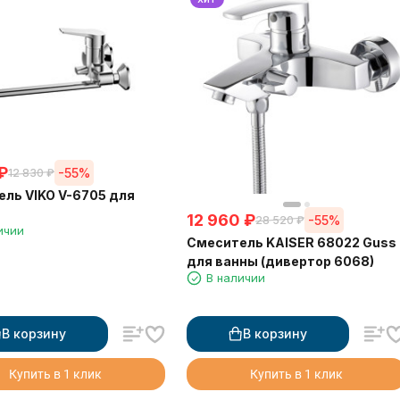
₽
-55%
12 830
₽
ль VIKO V-6705 для
12 960
₽
-55%
28 520
₽
ичии
Смеситель KAISER 68022 Guss
для ванны (дивертор 6068)
В наличии
В корзину
В корзину
Купить в 1 клик
Купить в 1 клик