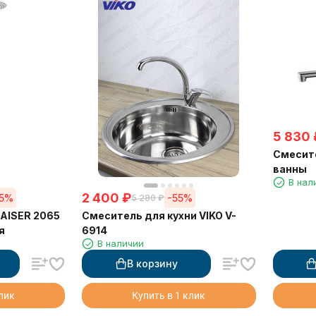
5 830
Смесите
ванны
В нал
2 400
₽
55%
-55%
5 280
₽
AISER 2065
Смеситель для кухни VIKO V-
я
6914
В наличии
В корзину
клик
Купить в 1 клик