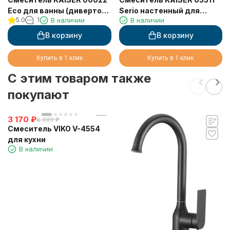
Eco для ванны (дивертор
Serio настенный для
5.0
1
В наличии
В наличии
6002)
раковины, хром,
картридж 6201
В корзину
В корзину
Купить в 1 клик
Купить в 1 клик
C этим товаром также
покупают
3 170
₽
6 980
₽
Смеситель VIKO V-4554
для кухни
В наличии