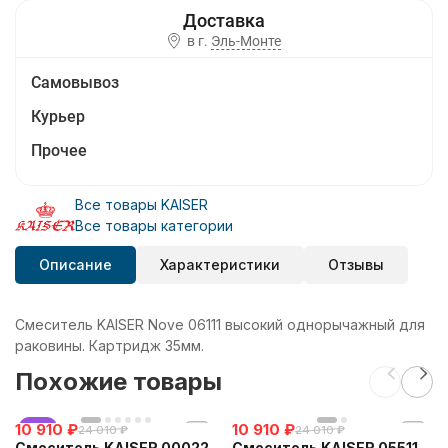
в г.
Эль-Монте
Самовывоз
Курьер
Прочее
Все товары KAISER
Все товары категории
Описание
Характеристики
Отзывы
Смеситель KAISER Nove 06111 высокий однорычажный для
раковины. Картридж 35мм.
Похожие товары
10 910
хит
₽
10 910
₽
24 010
₽
24 010
₽
Смеситель KAISER 00022
Смеситель KAISER 05511