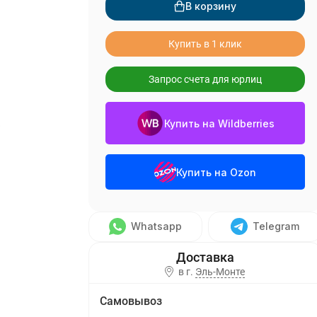
В корзину
Купить в 1 клик
Запрос счета для юрлиц
Купить на Wildberries
о
Купить на Ozon
Whatsapp
Telegram
в г.
Эль-Монте
Самовывоз