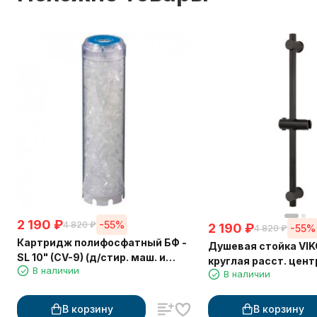
2 190
₽
-55%
4 820
₽
2 190
₽
-55%
4 820
₽
Картридж полифосфатный БФ -
Душевая стойка VIK
SL 10" (CV-9) (д/стир. маш. и
круглая расст. цент
В наличии
водонагр.)
В наличии
коробке (латунь) ч
матовый
В корзину
В корзину