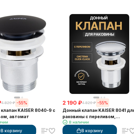
₽
2 190
₽
-55%
-55%
4 820
₽
4 820
₽
клапан KAISER 8040-9 с
Донный клапан KAISER 8041 дл
вом, автомат
раковины с переливом,
ичии
В наличии
автомат
В корзину
В корзину