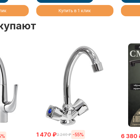
клик
Купить в 1 клик
окупают
1 470
₽
-55%
3 240
₽
6 380
5%