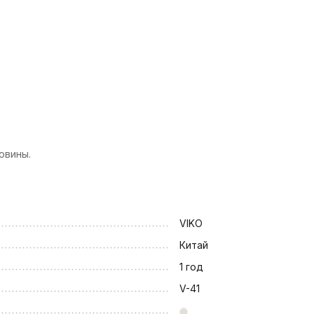
овины.
VIKO
Китай
1 год
V-41