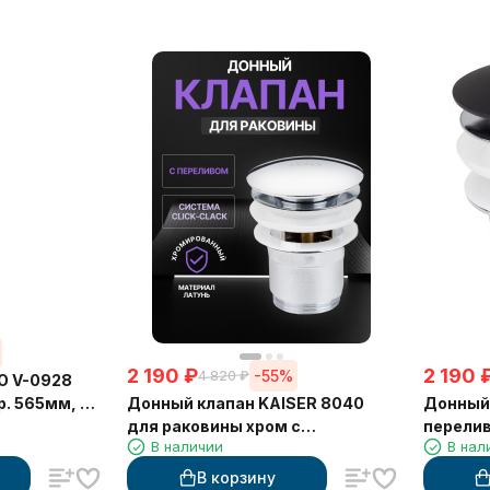
2 190
₽
2 190
-55%
4 820
₽
O V-0928
Донный клапан KAISER 8040
Донный 
р. 565мм, в
для раковины хром с
перели
ерный
В наличии
В нал
переливом, автомат
В корзину