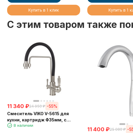
Купить в 1 клик
Купить в 1 
C этим товаром также п
11 340
₽
-55%
24 950
₽
Смеситель VIKO V-5615 для
кухни, картридж Ф35мм, с
В наличии
гибким черным изливом, под
11 400
₽
-5
25 080
₽
фильтр, Silver