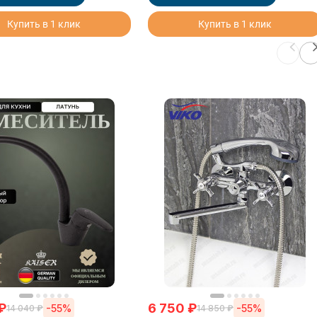
Купить в 1 клик
Купить в 1 клик
₽
6 750
₽
-55%
-55%
14 040
₽
14 850
₽