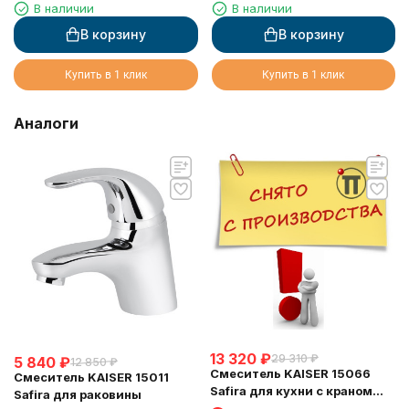
В наличии
В наличии
кухни, с краном для
питьевой воды, белый
В корзину
В корзину
глянц
Купить в 1 клик
Купить в 1 клик
Аналоги
13 320
₽
29 310
₽
5 840
₽
12 850
₽
Смеситель KAISER 15066
Смеситель KAISER 15011
Safira для кухни с краном
Safira для раковины
для питьевой воды