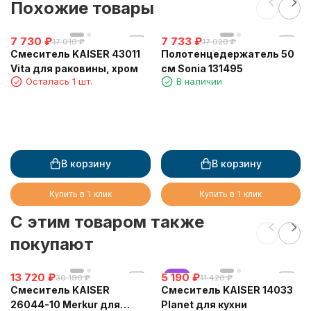
Похожие товары
7 730
₽
7 733
₽
17 010
₽
17 020
₽
Смеситель KAISER 43011
Полотенцедержатель 50
Vita для раковины, хром
см Sonia 131495
Осталась 1 шт.
В наличии
В корзину
В корзину
Купить в 1 клик
Купить в 1 клик
C этим товаром также
покупают
13 720
₽
5 190
хит
₽
30 190
₽
11 420
₽
Смеситель KAISER
Смеситель KAISER 14033
26044-10 Merkur для
Planet для кухни