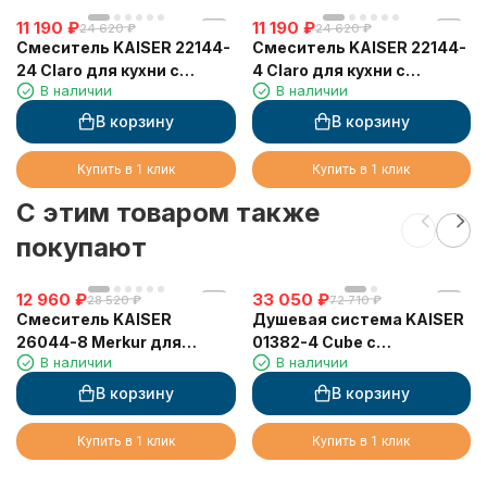
11 190
₽
11 190
₽
24 620
₽
24 620
₽
Смеситель KAISER 22144-
Смеситель KAISER 22144-
24 Claro для кухни с
4 Claro для кухни с
В наличии
В наличии
вытяжной лейкой
вытяжной лейкой
В корзину
В корзину
Купить в 1 клик
Купить в 1 клик
C этим товаром также
покупают
12 960
₽
33 050
₽
28 520
₽
72 710
₽
Смеситель KAISER
Душевая система KAISER
26044-8 Merkur для
01382-4 Cube с
В наличии
В наличии
кухни, с краном для
термостатом 6282
питьевой воды, песочный
В корзину
В корзину
Купить в 1 клик
Купить в 1 клик