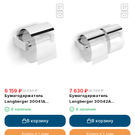
6 159
₽
7 630
₽
13 550
₽
16 790
₽
Бумагодержатель
Бумагодержатель
Langberger 30041A
Langberger 30042A
туалетной бумаги с
туалетной бумаги с
В наличии
В наличии
крышкой
крышкой двойной
В корзину
В корзину
Купить в 1 клик
Купить в 1 клик