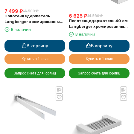
7 499
₽
16 500
₽
6 625
₽
Полотенцедержатель
14 580
₽
Полотенцедержатель 40 см
Langberger хромированный
Langberger хромированный
к стене двойной 60 см
В наличии
к стене двойной 30008A
36002A
В наличии
В корзину
В корзину
Купить в 1 клик
Купить в 1 клик
Запрос счета для юрлиц
Запрос счета для юрлиц