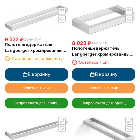
9 332
₽
20 540
₽
8 023
₽
17 660
₽
Полотенцедержатель
Полотенцедержатель
Langberger хромированный
Langberger хромированный
к стене одинарный 45 см
Осталось несколько штук
к стене одинарный 22 см
30001D
Осталась 1 шт.
30038A
В корзину
В корзину
Купить в 1 клик
Купить в 1 клик
Запрос счета для юрлиц
Запрос счета для юрлиц