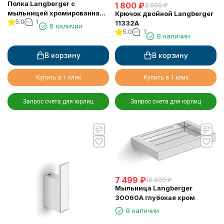
Полка Langberger с
1 800
₽
3 960
₽
мыльницей хромированная
Крючок двойной Langberger
5.0
1
универсальная к стене 52 см
11332A
В наличии
31060C
5.0
1
В наличии
В корзину
В корзину
Купить в 1 клик
Купить в 1 клик
Запрос счета для юрлиц
Запрос счета для юрлиц
7 499
₽
16 500
₽
Мыльница Langberger
30060A глубокая хром
В наличии