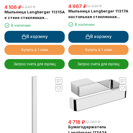
4 967
₽
10 930
₽
4 106
₽
9 040
₽
Мыльница Langberger 11317A
Мыльница Langberger 11315A
настольная стеклянная
к стене стеклянная
квадратная
квадратная
В наличии
В наличии
В корзину
В корзину
Купить в 1 клик
Купить в 1 клик
Запрос счета для юрлиц
Запрос счета для юрлиц
4 718
₽
10 380
₽
Бумагодержатель
Langberger 11343A