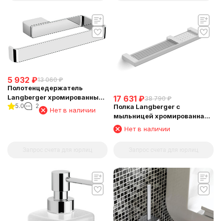
5 932
₽
13 060
₽
Полотенцедержатель
Langberger хромированный
17 631
₽
38 790
₽
5.0
2
Полка Langberger с
к стене "полуовал" 11338A
Нет в наличии
мыльницей хромированная
универсальная к стене 52 см
Нет в наличии
(решетка+решетка) 31060E
Запрос счета для юрлиц
Запрос счета для юрлиц