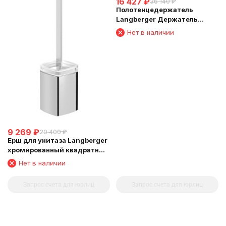
16 427
₽
36 140
₽
Полотенцедержатель
Langberger Держатель
аксессуаров и полотенца 45
Нет в наличии
см 11304D
9 269
₽
20 400
₽
Ерш для унитаза Langberger
хромированный квадратный
напольный малый 11327A
Нет в наличии
Запрос счета для юрлиц
Запрос счета для юрлиц