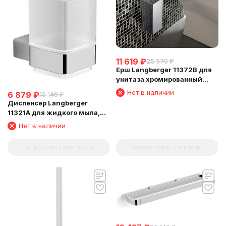
11 619
₽
25 570
₽
Ерш Langberger 11372B для
унитаза хромированный
квадратный к стене
Нет в наличии
6 879
₽
15 140
₽
Диспенсер Langberger
11321A для жидкого мыла,
стеклянный, к стене
Нет в наличии
квадратный
Запрос счета для юрлиц
Запрос счета для юрлиц