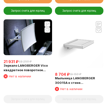
Запрос счета для юрлиц
Запрос счета для юрлиц
21 931
₽
48 250
₽
Зеркало LANGBERGER Vico
квадратное поворотное
8 704
₽
19 150
₽
косметическое 5 кратное
Нет в наличии
Мыльница LANGBERGER
увеличение (75485)
30015A к стене
хромированная (L&C)
Нет в наличии
Запрос счета для юрлиц
Запрос счета для юрлиц