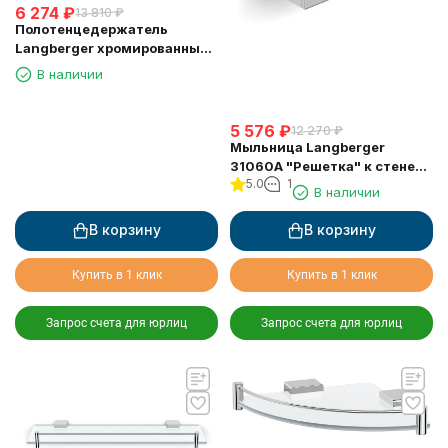
6 274
₽
13 810
₽
Полотенцедержатель
Langberger хромированный
к стене двойной поворотный
В наличии
11308A
5 576
₽
12 270
₽
Мыльница Langberger
31060A "Решетка" к стене
5.0
1
хромированная
В наличии
В корзину
В корзину
Купить в 1 клик
Купить в 1 клик
Запрос счета для юрлиц
Запрос счета для юрлиц