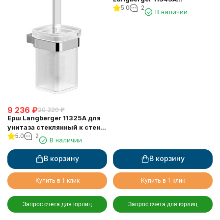
5.0
2
туалетной бумаги без
В наличии
крышки квадратный
9 236
₽
20 320
₽
Ерш Langberger 11325A для
унитаза стеклянный к стене
5.0
2
квадратный
В наличии
В корзину
В корзину
Купить в 1 клик
Купить в 1 клик
Запрос счета для юрлиц
Запрос счета для юрлиц